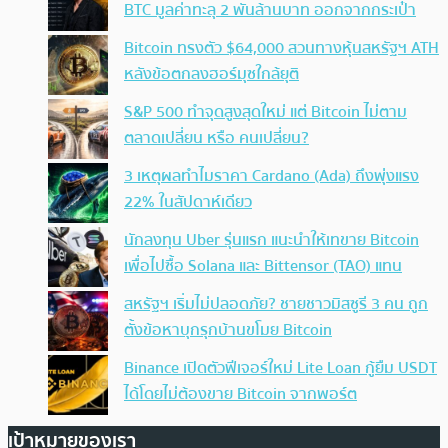
BTC มูลค่าทะลุ 2 พันล้านบาท ออกจากกระเป๋า
Bitcoin ทรงตัว $64,000 สวนทางหุ้นสหรัฐฯ ATH
หลังข้อตกลงฮอร์มุซใกล้ยุติ
S&P 500 ทำจุดสูงสุดใหม่ แต่ Bitcoin ไม่ตาม
ตลาดเปลี่ยน หรือ คนเปลี่ยน?
3 เหตุผลทำไมราคา Cardano (Ada) ถึงพุ่งแรง
22% ในสัปดาห์เดียว
นักลงทุน Uber รุ่นแรก แนะนำให้เทขาย Bitcoin
เพื่อไปซื้อ Solana และ Bittensor (TAO) แทน
สหรัฐฯ เริ่มไม่ปลอดภัย? ชายชาวมิสซูรี 3 คน ถูก
ตั้งข้อหาบุกรุกบ้านขโมย Bitcoin
Binance เปิดตัวฟีเจอร์ใหม่ Lite Loan กู้ยืม USDT
ได้โดยไม่ต้องขาย Bitcoin จากพอร์ต
เป้าหมายของเรา