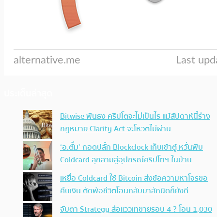
ประเด็นล่าสุด
Bitwise ฟันธง คริปโตจะไม่เป็นไร แม้สัปดาห์นี้ร่าง
กฎหมาย Clarity Act จะโหวตไม่ผ่าน
‘อ.ตั๊ม’ ถอดปลั้ก Blockclock เก็บเข้าตู้ หวั่นพิษ
Coldcard ลุกลามสู่อุปกรณ์คริปโทฯ ในบ้าน
เหยื่อ Coldcard ใช้ Bitcoin ส่งข้อความหาโจรขอ
คืนเงิน ตัดพ้อชีวิตโอนกลับมาสักนิดก็ยังดี
จับตา Strategy ส่อแววเทขายรอบ 4 ? โอน 1,030