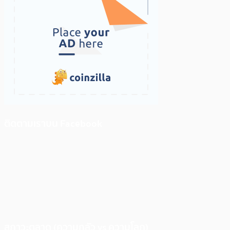
ติดตามเราบน Facebook
สภาวะตลาด (ความกลัว vs ความโลภ)