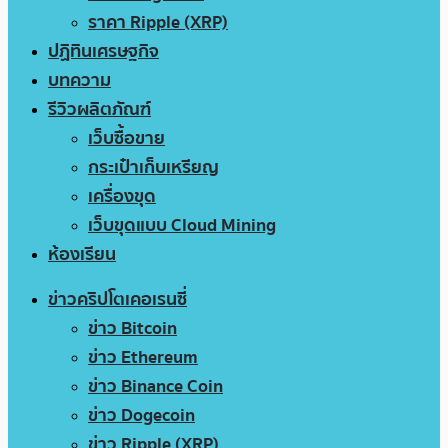
ราคา Ripple (XRP)
ปฏิทินเศรษฐกิจ
บทความ
รีวิวผลิตภัณฑ์
เว็บซื้อขาย
กระเป๋าเก็บเหรียญ
เครื่องขุด
เว็บขุดแบบ Cloud Mining
ห้องเรียน
ข่าวคริปโตเคอเรนซี่
ข่าว Bitcoin
ข่าว Ethereum
ข่าว Binance Coin
ข่าว Dogecoin
ข่าว Ripple (XRP)