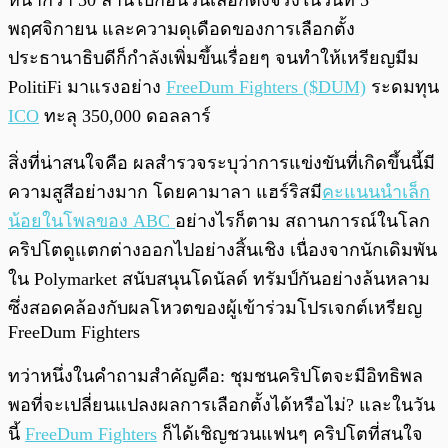
หน้ากว่า 50 ล้านใบก่อนวันเลือกตั้งจริงในวันที่ 5
พฤศจิกายน และความดุเดือดของการเลือกตั้ง
ประธานาธิบดีก็กำลังเพิ่มขึ้นเรื่อยๆ จนทำให้เหรียญมีม
PolitiFi มาแรงอย่าง
FreeDum Fighters ($DUM)
ระดมทุน
ICO
ทะลุ 350,000 ดอลลาร์
สิ่งที่น่าสนใจคือ ผลสำรวจระบุว่าการแข่งขันที่เกิดขึ้นนี้มี
ความสูสีอย่างมาก โดยคามาลา แฮร์ริสมี
คะแนนนำเล็ก
น้อยในโพลของ ABC
อย่างไรก็ตาม สถานการณ์ในโลก
คริปโตดูแตกต่างออกไปอย่างสิ้นเชิง เนื่องจากนักเดิมพัน
ใน Polymarket สนับสนุนโดนัลด์ ทรัมป์กันอย่างล้นหลาม
ซึ่งสอดคล้องกับผลโหวตของผู้เข้าร่วมโปรเจกต์เหรียญ
FreeDum Fighters
ทว่าหนึ่งในคำถามสำคัญคือ: ชุมชนคริปโตจะมีอิทธิพล
พอที่จะเปลี่ยนแปลงผลการเลือกตั้งได้หรือไม่? และในวัน
นี้
FreeDum Fighters
ก็ได้เชิญชวนแฟนๆ คริปโตที่สนใจ