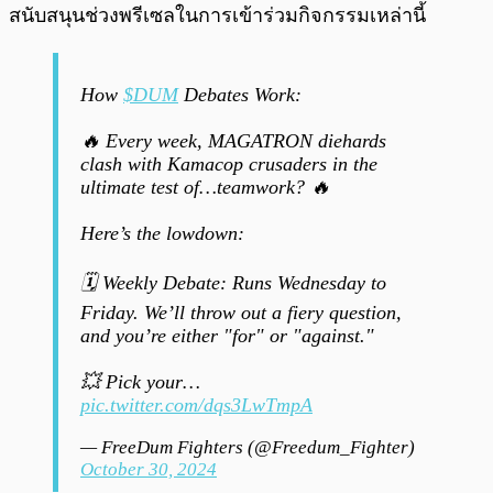
สนับสนุนช่วงพรีเซลในการเข้าร่วมกิจกรรมเหล่านี้
How
$DUM
Debates Work:
🔥 Every week, MAGATRON diehards
clash with Kamacop crusaders in the
ultimate test of…teamwork? 🔥
Here’s the lowdown:
🗓️ Weekly Debate: Runs Wednesday to
Friday. We’ll throw out a fiery question,
and you’re either "for" or "against."
💥 Pick your…
pic.twitter.com/dqs3LwTmpA
— FreeDum Fighters (@Freedum_Fighter)
October 30, 2024