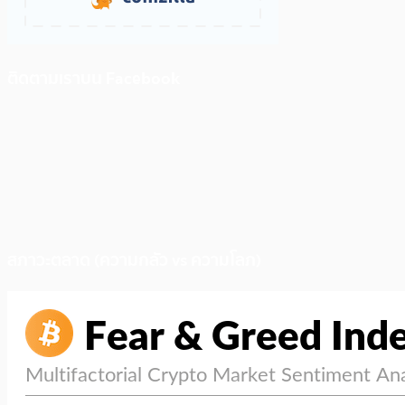
ติดตามเราบน Facebook
สภาวะตลาด (ความกลัว vs ความโลภ)