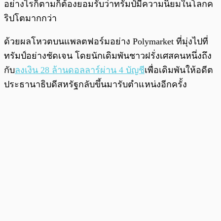
อย่างไรก็ตามก็ต้องยอมรับว่าทรัมป์มีความนิยมในโลกค
ริปโตมากกว่า
ด้วยผลโหวตบนแพลตฟอร์มอย่าง Polymarket ที่มุ่งไปที่
ทรัมป์อย่างชัดเจน โดยนักเดิมพันชาวฝรั่งเศสคนหนึ่งถึง
กับ
ลงเงิน 28 ล้านดอลลาร์ผ่าน 4 บัญชี
เพื่อเดิมพันให้อดีต
ประธานาธิบดีสหรัฐกลับขึ้นมารับตำแหน่งอีกครั้ง