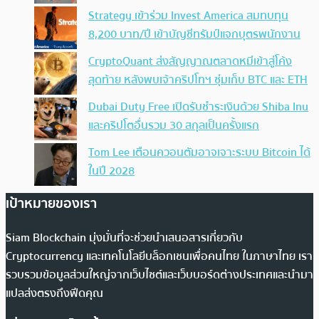
Strategy เข้าร่วม Invest America สมทบทุน
8,200 บาท/ปี เข้าบัญชีทรัมป์แจกบุตรพนักงาน
CryptoQuant ส่งสัญญาณตลาดหมีเข้าสู่โค้ง
สุดท้าย หลังพบเจ้าคริปโทฯ ซุ่มเก็บ BTC และ ETH
Dubai Duty Free เปิดรับชำระเงินด้วย Shiba Inu
และคริปโตอื่นรวม 30 สกุลเป็นครั้งแรก
Tom Lee เตือนควอนตัมอาจเจาะระบบ Bitcoin ได้
ในปี 2028
เป้าหมายของเรา
Siam Blockchain มุ่งมั่นที่จะช่วยนำเสนอสารเกี่ยวกับ
Cryptocurrency และเทคโนโลยีบล็อกเชนเพื่อคนไทย ในภาษาไทย เรา
รวบรวมข้อมูลส่วนใหญ่จากเว็บไซต์และเว็บบอร์ดต่างประเทศและนำมา
แปลส่งตรงถึงฟีดคุณ