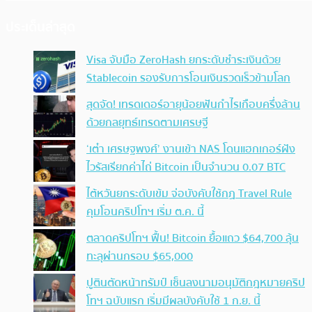
ประเด็นล่าสุด
Visa จับมือ ZeroHash ยกระดับชำระเงินด้วย
Stablecoin รองรับการโอนเงินรวดเร็วข้ามโลก
สุดจัด! เทรดเดอร์อายุน้อยฟันกำไรเกือบครึ่งล้าน
ด้วยกลยุทธ์เทรดตามเศรษฐี
‘เต๋า เศรษฐพงศ์’ งานเข้า NAS โดนแฮกเกอร์ฝัง
ไวรัสเรียกค่าไถ่ Bitcoin เป็นจำนวน 0.07 BTC
ไต้หวันยกระดับเข้ม จ่อบังคับใช้กฏ Travel Rule
คุมโอนคริปโทฯ เริ่ม ต.ค. นี้
ตลาดคริปโทฯ ฟื้น! Bitcoin ยื้อแถว $64,700 ลุ้น
ทะลุผ่านกรอบ $65,000
ปูตินตัดหน้าทรัมป์ เซ็นลงนามอนุมัติกฎหมายคริป
โทฯ ฉบับแรก เริ่มมีผลบังคับใช้ 1 ก.ย. นี้