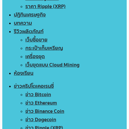
ราคา Ripple (XRP)
ปฏิทินเศรษฐกิจ
บทความ
รีวิวผลิตภัณฑ์
เว็บซื้อขาย
กระเป๋าเก็บเหรียญ
เครื่องขุด
เว็บขุดแบบ Cloud Mining
ห้องเรียน
ข่าวคริปโตเคอเรนซี่
ข่าว Bitcoin
ข่าว Ethereum
ข่าว Binance Coin
ข่าว Dogecoin
ข่าว Ripple (XRP)