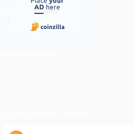
ติดตามเราบน Facebook
สภาวะตลาด (ความกลัว vs ความโลภ)