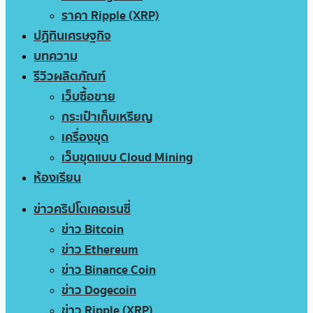
ราคา Ripple (XRP)
ปฏิทินเศรษฐกิจ
บทความ
รีวิวผลิตภัณฑ์
เว็บซื้อขาย
กระเป๋าเก็บเหรียญ
เครื่องขุด
เว็บขุดแบบ Cloud Mining
ห้องเรียน
ข่าวคริปโตเคอเรนซี่
ข่าว Bitcoin
ข่าว Ethereum
ข่าว Binance Coin
ข่าว Dogecoin
ข่าว Ripple (XRP)