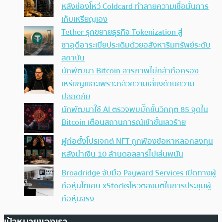
หลังช่องโหว่ Coldcard ทำลายความเชื่อมั่นการ
เก็บเหรียญเอง
Tether รุกขยายธุรกิจ Tokenization สู่
ซาอุดีอาระเบียประเดิมด้วยอสังหาริมทรัพย์ระดับ
สถาบัน
นักพัฒนา Bitcoin สารภาพไม่กล้าถือครอง
เหรียญเยอะเพราะกลัวความเสี่ยงด้านความ
ปลอดภัย
นักพัฒนาใช้ AI ตรวจพบบั๊กขั้นวิกฤต 85 จุดใน
Bitcoin เตือนสถานการณ์เข้าขั้นเลวร้าย
ผู้ก่อตั้งโปรเจกต์ NFT ถูกฟ้องข้อหาหลอกลงทุน
หลังนำเงิน 10 ล้านดอลลาร์ไปเล่นพนัน
Broadridge จับมือ Payward Services เปิดทางผู้
ถือหุ้นโทเคน xStocksโหวตลงมติในการประชุมผู้
ถือหุ้นจริง
เป้าหมายของเรา