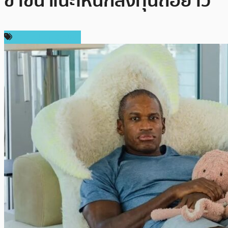
ขาขึ้น แนะให้นักลงทุนถือยาว
ข่าวคริปโตเคอเรนซี่