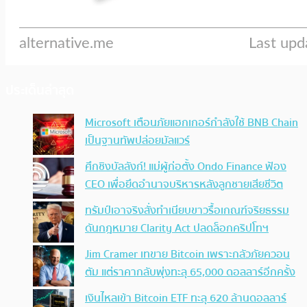
ประเด็นล่าสุด
Microsoft เตือนภัยแฮกเกอร์กำลังใช้ BNB Chain
เป็นฐานทัพปล่อยมัลแวร์
ศึกชิงบัลลังก์! แม่ผู้ก่อตั้ง Ondo Finance ฟ้อง
CEO เพื่อยึดอำนาจบริหารหลังลูกชายเสียชีวิต
ทรัมป์เอาจริง สั่งทำเนียบขาวรื้อเกณฑ์จริยธรรม
ดันกฎหมาย Clarity Act ปลดล็อกคริปโทฯ
Jim Cramer เทขาย Bitcoin เพราะกลัวภัยควอน
ตัม แต่ราคากลับพุ่งทะลุ 65,000 ดอลลาร์อีกครั้ง
เงินไหลเข้า Bitcoin ETF ทะลุ 620 ล้านดอลลาร์