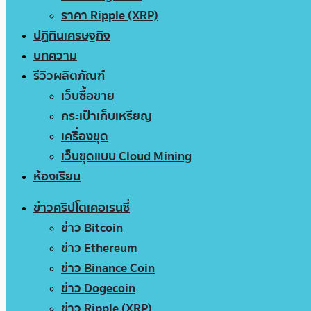
ราคา Ripple (XRP)
ปฏิทินเศรษฐกิจ
บทความ
รีวิวผลิตภัณฑ์
เว็บซื้อขาย
กระเป๋าเก็บเหรียญ
เครื่องขุด
เว็บขุดแบบ Cloud Mining
ห้องเรียน
ข่าวคริปโตเคอเรนซี่
ข่าว Bitcoin
ข่าว Ethereum
ข่าว Binance Coin
ข่าว Dogecoin
ข่าว Ripple (XRP)