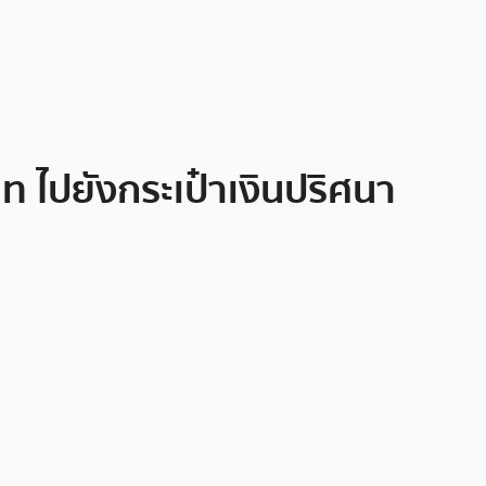
าท ไปยังกระเป๋าเงินปริศนา