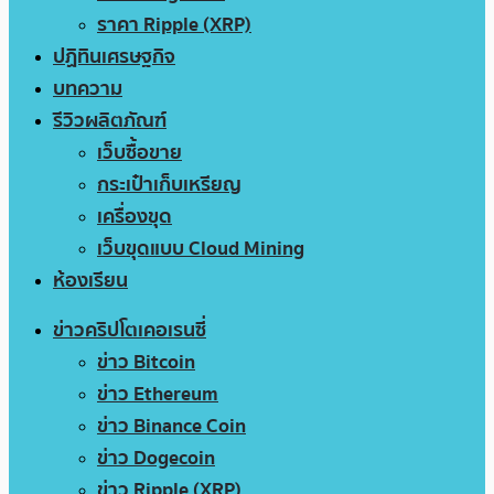
ราคา Ripple (XRP)
ปฏิทินเศรษฐกิจ
บทความ
รีวิวผลิตภัณฑ์
เว็บซื้อขาย
กระเป๋าเก็บเหรียญ
เครื่องขุด
เว็บขุดแบบ Cloud Mining
ห้องเรียน
ข่าวคริปโตเคอเรนซี่
ข่าว Bitcoin
ข่าว Ethereum
ข่าว Binance Coin
ข่าว Dogecoin
ข่าว Ripple (XRP)