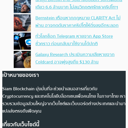
เดียว 6.6 ล้านบาท ไม่สนวิกฤตศรัทธาคริปโทฯ
Bernstein เตือนหากกฎหมาย CLARITY Act ไม่
ผ่าน อาจกดดันราคาคริปโตให้ดิ่งลงอีกระลอก
ทั่วโลกช็อก Telegram หายจาก App Store
ชั่วคราว ก่อนกลับมาใช้งานได้ปกติ
Galaxy Research ประเมินความเสียหายจาก
Coldcard อาจพุ่งสูงถึง $130 ล้าน
เป้าหมายของเรา
Siam Blockchain มุ่งมั่นที่จะช่วยนำเสนอสารเกี่ยวกับ
Cryptocurrency และเทคโนโลยีบล็อกเชนเพื่อคนไทย ในภาษาไทย เรา
รวบรวมข้อมูลส่วนใหญ่จากเว็บไซต์และเว็บบอร์ดต่างประเทศและนำมา
แปลส่งตรงถึงฟีดคุณ
เกี่ยวกับเว็บไซต์นี้