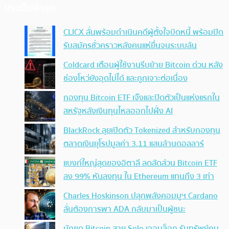
ประเด็นล่าสุด
CLICX ลั่นพร้อมดำเนินคดีผู้ตั้งใจบิดหนี้ พร้อมปิด
รับสมัครชั่วคราวหลังคนแห่ยื่นจนระบบล้น
Coldcard เตือนผู้ใช้งานรีบย้าย Bitcoin ด่วน หลัง
ช่องโหว่ยังอุดไม่ได้ และถูกเจาะต่อเนื่อง
กองทุน Bitcoin ETF เจ๊งและปิดตัวเป็นแห่งแรกใน
สหรัฐหลังเงินทุนไหลออกไปฝั่ง AI
BlackRock ลุยเปิดตัว Tokenized สำหรับกองทุน
ตลาดเงินยุโรปมูลค่า 3.11 แสนล้านดอลลาร์
แบงก์ใหญ่สุดของอิตาลี ลดสัดส่วน Bitcoin ETF
ลง 99% หันลงทุน ใน Ethereum แทนถึง 3 เท่า
Charles Hoskinson ปลุกพลังคอมมูฯ Cardano
ลั่นต้องการพา ADA กลับมาเป็นผู้ชนะ
นักขุด Bitcoin สาย Solo เจอบล็อก รับทรัพย์คน