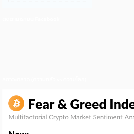
ติดตามเราบน Facebook
สภาวะตลาด (ความกลัว vs ความโลภ)