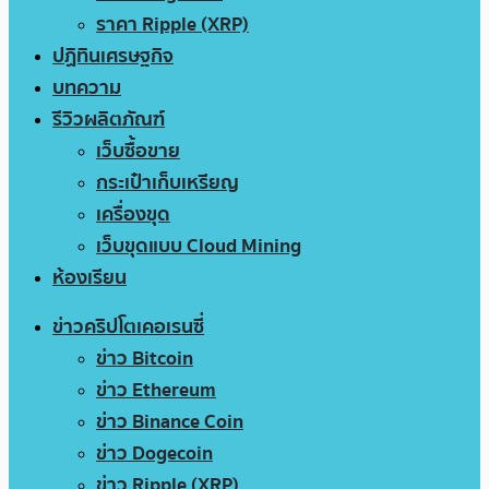
ราคา Ripple (XRP)
ปฏิทินเศรษฐกิจ
บทความ
รีวิวผลิตภัณฑ์
เว็บซื้อขาย
กระเป๋าเก็บเหรียญ
เครื่องขุด
เว็บขุดแบบ Cloud Mining
ห้องเรียน
ข่าวคริปโตเคอเรนซี่
ข่าว Bitcoin
ข่าว Ethereum
ข่าว Binance Coin
ข่าว Dogecoin
ข่าว Ripple (XRP)