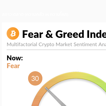
สภาวะตลาด (ความกลัว vs ความโลภ)