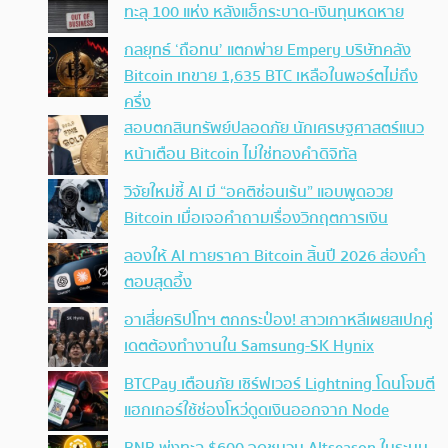
ทะลุ 100 แห่ง หลังแฮ็กระบาด-เงินทุนหดหาย
กลยุทธ์ ‘ถือทน’ แตกพ่าย Empery บริษัทคลัง
Bitcoin เทขาย 1,635 BTC เหลือในพอร์ตไม่ถึง
ครึ่ง
สอบตกสินทรัพย์ปลอดภัย นักเศรษฐศาสตร์แนว
หน้าเตือน Bitcoin ไม่ใช่ทองคำดิจิทัล
วิจัยใหม่ชี้ AI มี “อคติซ่อนเร้น” แอบพูดอวย
Bitcoin เมื่อเจอคำถามเรื่องวิกฤตการเงิน
ลองให้ AI ทายราคา Bitcoin สิ้นปี 2026 ส่องคำ
ตอบสุดอึ้ง
อาเสี่ยคริปโทฯ ตกกระป๋อง! สาวเกาหลีเผยสเปกคู่
เดตต้องทำงานใน Samsung-SK Hynix
BTCPay เตือนภัย เซิร์ฟเวอร์ Lightning โดนโจมตี
แฮกเกอร์ใช้ช่องโหว่ดูดเงินออกจาก Node