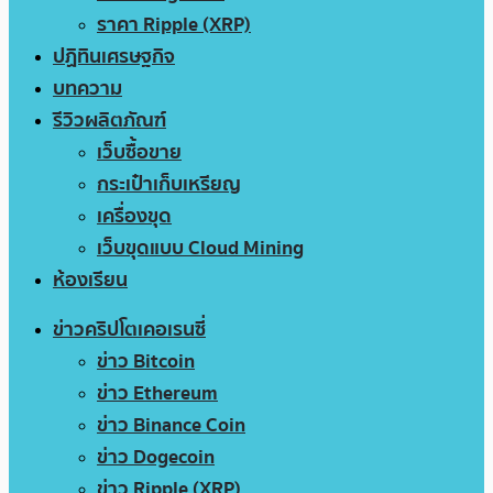
ราคา Ripple (XRP)
ปฏิทินเศรษฐกิจ
บทความ
รีวิวผลิตภัณฑ์
เว็บซื้อขาย
กระเป๋าเก็บเหรียญ
เครื่องขุด
เว็บขุดแบบ Cloud Mining
ห้องเรียน
ข่าวคริปโตเคอเรนซี่
ข่าว Bitcoin
ข่าว Ethereum
ข่าว Binance Coin
ข่าว Dogecoin
ข่าว Ripple (XRP)