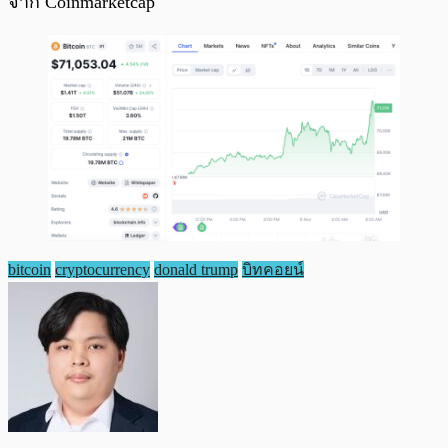
จาก Coinmarketcap
bitcoin
cryptocurrency
donald trump
บิทคอยน์