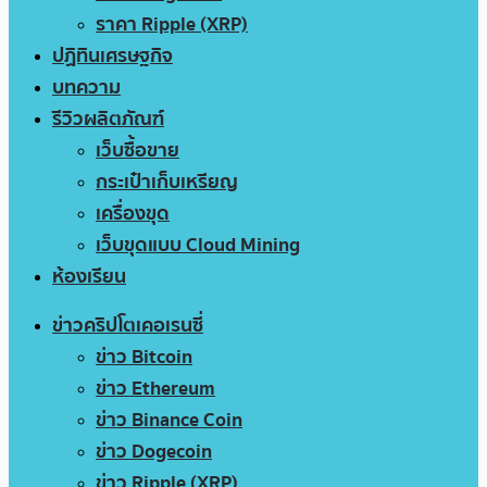
ราคา Ripple (XRP)
ปฏิทินเศรษฐกิจ
บทความ
รีวิวผลิตภัณฑ์
เว็บซื้อขาย
กระเป๋าเก็บเหรียญ
เครื่องขุด
เว็บขุดแบบ Cloud Mining
ห้องเรียน
ข่าวคริปโตเคอเรนซี่
ข่าว Bitcoin
ข่าว Ethereum
ข่าว Binance Coin
ข่าว Dogecoin
ข่าว Ripple (XRP)