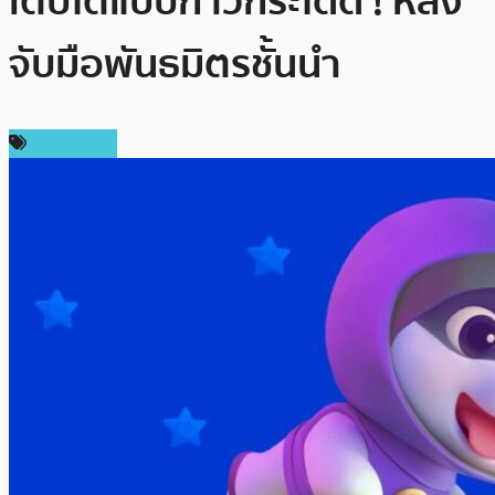
เติบโตแบบก้าวกระโดด ! หลัง
จับมือพันธมิตรชั้นนำ
สปอนเซอร์