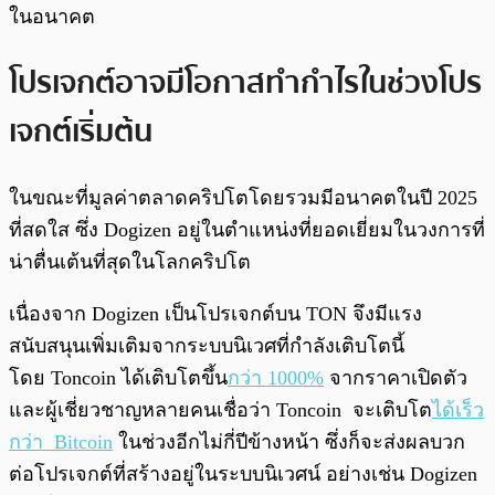
ในอนาคต
โปรเจกต์อาจมีโอกาสทำกำไร ในช่วงโปร
เจกต์เริ่มต้น
ในขณะที่มูลค่าตลาดคริปโตโดยรวมมีอนาคตในปี 2025
ที่สดใส ซึ่ง Dogizen อยู่ในตำแหน่งที่ยอดเยี่ยมในวงการที่
น่าตื่นเต้นที่สุดในโลกคริปโต
เนื่องจาก Dogizen เป็นโปรเจกต์บน TON จึงมีแรง
สนับสนุนเพิ่มเติมจากระบบนิเวศที่กำลังเติบโตนี้
โดย Toncoin ได้เติบโตขึ้น
กว่า 1000%
จากราคาเปิดตัว
และผู้เชี่ยวชาญหลายคนเชื่อว่า Toncoin จะเติบโต
ได้เร็ว
กว่า Bitcoin
ในช่วงอีกไม่กี่ปีข้างหน้า ซึ่งก็จะส่งผลบวก
ต่อโปรเจกต์ที่สร้างอยู่ในระบบนิเวศน์ อย่างเช่น Dogizen