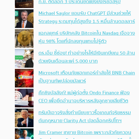
ก.ย. ติดล็อก 3 ประเด็นขัดแย้งยังไร้ข้อสรุป
Michael Saylor ยอมรับ ChatGPT มีส่วนช่วยให้
Strategy ระดมทุนได้สูงถึง 1.5 หมื่นล้านดอลลาร์
แฉกลยุทธ์ บริษัทคลัง Bitcoinใน Nasdaq เจือจาง
หุ้น 98% โดยที่นักลงทุนแทบไม่รู้ตัว
ดร.เอ็ม ชี้ช่อง! ทำอย่างไรให้มีเงินเกษียณ 50 ล้าน
ด้วยเงินเดือนละแค่ 5,000 บาท
Microsoft เตือนภัยแฮกเกอร์กำลังใช้ BNB Chain
เป็นฐานทัพปล่อยมัลแวร์
ศึกชิงบัลลังก์! แม่ผู้ก่อตั้ง Ondo Finance ฟ้อง
CEO เพื่อยึดอำนาจบริหารหลังลูกชายเสียชีวิต
ทรัมป์เอาจริง สั่งทำเนียบขาวรื้อเกณฑ์จริยธรรม
ดันกฎหมาย Clarity Act ปลดล็อกคริปโทฯ
Jim Cramer เทขาย Bitcoin เพราะกลัวภัยควอน