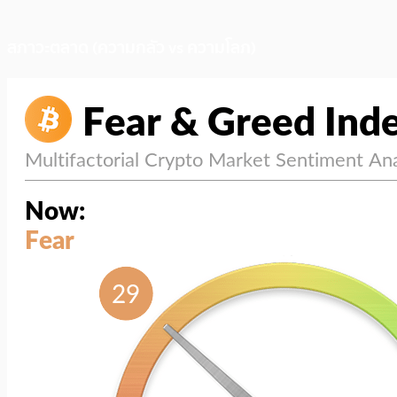
สภาวะตลาด (ความกลัว vs ความโลภ)