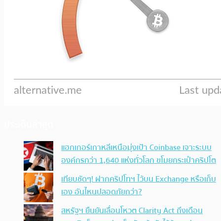
ประเด็นล่าสุด
แฮกเกอร์เกาหลีเหนือมุ่งเป้า Coinbase เจาะระบบ
องค์กรกว่า 1,640 แห่งทั่วโลก ขโมยกระเป๋าคริปโต
เทียบชัดๆ! ฝากคริปโทฯ ไว้บน Exchange หรือเก็บ
เอง อันไหนปลอดภัยกว่า?
สหรัฐฯ ยืนยันเลื่อนโหวต Clarity Act ถึงเดือน