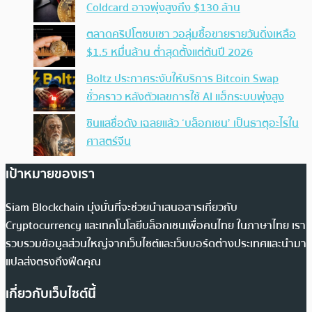
Coldcard อาจพุ่งสูงถึง $130 ล้าน
ตลาดคริปโตซบเซา วอลุ่มซื้อขายรายวันดิ่งเหลือ
$1.5 หมื่นล้าน ต่ำสุดตั้งแต่ต้นปี 2026
Boltz ประกาศระงับให้บริการ Bitcoin Swap
ชั่วคราว หลังตัวเลขการใช้ AI แฮ็กระบบพุ่งสูง
ซินแสชื่อดัง เฉลยแล้ว ‘บล็อกเชน’ เป็นธาตุอะไรใน
ศาสตร์จีน
เป้าหมายของเรา
Siam Blockchain มุ่งมั่นที่จะช่วยนำเสนอสารเกี่ยวกับ
Cryptocurrency และเทคโนโลยีบล็อกเชนเพื่อคนไทย ในภาษาไทย เรา
รวบรวมข้อมูลส่วนใหญ่จากเว็บไซต์และเว็บบอร์ดต่างประเทศและนำมา
แปลส่งตรงถึงฟีดคุณ
เกี่ยวกับเว็บไซต์นี้