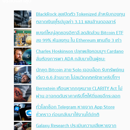
ประเด็นล่าสุด
BlackRock ลุยเปิดตัว Tokenized สำหรับกองทุน
ตลาดเงินยุโรปมูลค่า 3.11 แสนล้านดอลลาร์
แบงก์ใหญ่สุดของอิตาลี ลดสัดส่วน Bitcoin ETF
ลง 99% หันลงทุน ใน Ethereum แทนถึง 3 เท่า
Charles Hoskinson ปลุกพลังคอมมูฯ Cardano
ลั่นต้องการพา ADA กลับมาเป็นผู้ชนะ
นักขุด Bitcoin สาย Solo เจอบล็อก รับทรัพย์คน
เดียว 6.6 ล้านบาท ไม่สนวิกฤตศรัทธาคริปโทฯ
Bernstein เตือนหากกฎหมาย CLARITY Act ไม่
ผ่าน อาจกดดันราคาคริปโตให้ดิ่งลงอีกระลอก
ทั่วโลกช็อก Telegram หายจาก App Store
ชั่วคราว ก่อนกลับมาใช้งานได้ปกติ
Galaxy Research ประเมินความเสียหายจาก