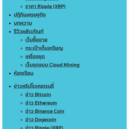
ราคา Ripple (XRP)
ปฏิทินเศรษฐกิจ
บทความ
รีวิวผลิตภัณฑ์
เว็บซื้อขาย
กระเป๋าเก็บเหรียญ
เครื่องขุด
เว็บขุดแบบ Cloud Mining
ห้องเรียน
ข่าวคริปโตเคอเรนซี่
ข่าว Bitcoin
ข่าว Ethereum
ข่าว Binance Coin
ข่าว Dogecoin
ข่าว Ripple (XRP)