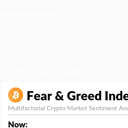
ติดตามเราบน Facebook
สภาวะตลาด (ความกลัว vs ความโลภ)