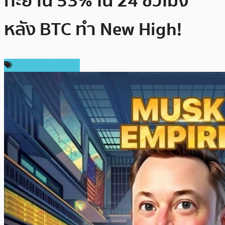
ทะยาน 53% ใน 24 ชั่วโมง
หลัง BTC ทำ New High!
ข่าวคริปโตเคอเรนซี่