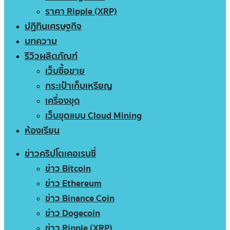
ราคา Ripple (XRP)
ปฏิทินเศรษฐกิจ
บทความ
รีวิวผลิตภัณฑ์
เว็บซื้อขาย
กระเป๋าเก็บเหรียญ
เครื่องขุด
เว็บขุดแบบ Cloud Mining
ห้องเรียน
ข่าวคริปโตเคอเรนซี่
ข่าว Bitcoin
ข่าว Ethereum
ข่าว Binance Coin
ข่าว Dogecoin
ข่าว Ripple (XRP)