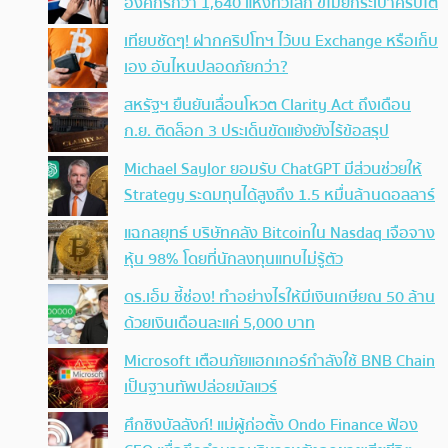
องค์กรกว่า 1,640 แห่งทั่วโลก ขโมยกระเป๋าคริปโต
เทียบชัดๆ! ฝากคริปโทฯ ไว้บน Exchange หรือเก็บ
เอง อันไหนปลอดภัยกว่า?
สหรัฐฯ ยืนยันเลื่อนโหวต Clarity Act ถึงเดือน
ก.ย. ติดล็อก 3 ประเด็นขัดแย้งยังไร้ข้อสรุป
Michael Saylor ยอมรับ ChatGPT มีส่วนช่วยให้
Strategy ระดมทุนได้สูงถึง 1.5 หมื่นล้านดอลลาร์
แฉกลยุทธ์ บริษัทคลัง Bitcoinใน Nasdaq เจือจาง
หุ้น 98% โดยที่นักลงทุนแทบไม่รู้ตัว
ดร.เอ็ม ชี้ช่อง! ทำอย่างไรให้มีเงินเกษียณ 50 ล้าน
ด้วยเงินเดือนละแค่ 5,000 บาท
Microsoft เตือนภัยแฮกเกอร์กำลังใช้ BNB Chain
เป็นฐานทัพปล่อยมัลแวร์
ศึกชิงบัลลังก์! แม่ผู้ก่อตั้ง Ondo Finance ฟ้อง