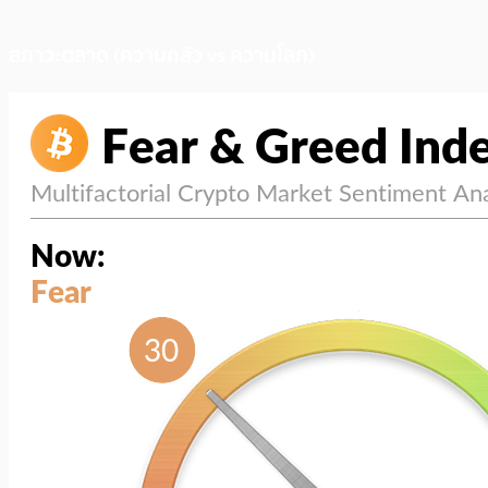
สภาวะตลาด (ความกลัว vs ความโลภ)