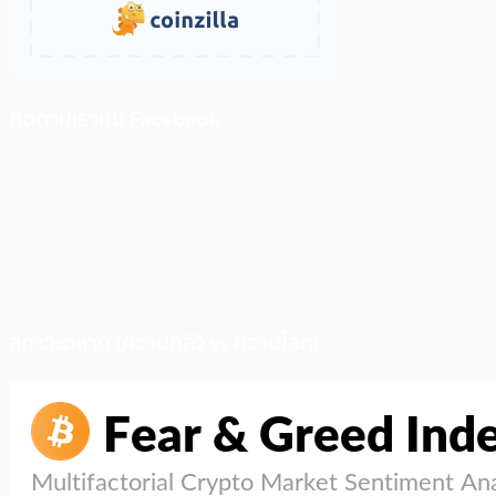
ติดตามเราบน Facebook
สภาวะตลาด (ความกลัว vs ความโลภ)