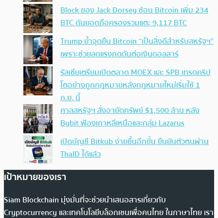
Block ของ Jack Dorsey ช้อน Bitcoin เพิ่ม 234
BTC ดันยอดถือครองรวมแตะ 9,117 BTC
Trump ย้ำจุดยืน Bitcoin “เป็นสิ่งดีสำหรับสหรัฐฯ”
เพราะช่วยลดแรงกดดันต่อเงินดอลลาร์
รัสเซียเตรียมเปิดตลาด MOEX และ SPB เทรดคริป
โตอย่างถูกกฎหมายหลังกฎหมายใหม่เริ่มใช้ 1
ก.ย. นี้
ศาลสหรัฐฯ สั่งอายัดทรัพย์ $1,500 ล้าน หลัง
Bybit ฟ้องเกาหลีเหนือและกลุ่ม Lazarus
เปิดบัญชี Bitkub ง่ายขึ้นอีกขั้น ยืนยันตัวตนผ่าน
ThaID ได้แล้ว
เป้าหมายของเรา
Siam Blockchain มุ่งมั่นที่จะช่วยนำเสนอสารเกี่ยวกับ
Cryptocurrency และเทคโนโลยีบล็อกเชนเพื่อคนไทย ในภาษาไทย เรา