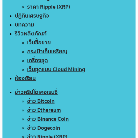
ราคา Ripple (XRP)
ปฏิทินเศรษฐกิจ
บทความ
รีวิวผลิตภัณฑ์
เว็บซื้อขาย
กระเป๋าเก็บเหรียญ
เครื่องขุด
เว็บขุดแบบ Cloud Mining
ห้องเรียน
ข่าวคริปโตเคอเรนซี่
ข่าว Bitcoin
ข่าว Ethereum
ข่าว Binance Coin
ข่าว Dogecoin
ข่าว Ripple (XRP)