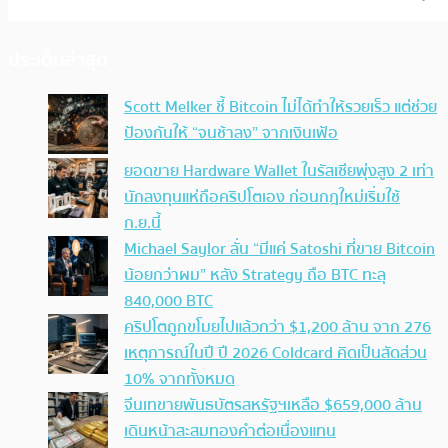
ประเด็นล่าสุด
Scott Melker ชี้ Bitcoin ไม่ได้ทำให้รวยเร็ว แต่ช่วย
ป้องกันให้ “จนช้าลง” จากเงินเฟ้อ
ยอดขาย Hardware Wallet ในรัสเซียพุ่งสูง 2 เท่า
นักลงทุนแห่ถือคริปโตเอง ก่อนกฎใหม่เริ่มใช้
ก.ย.นี้
Michael Saylor ลั่น “มีแค่ Satoshi ที่ขาย Bitcoin
น้อยกว่าผม” หลัง Strategy ถือ BTC ทะลุ
840,000 BTC
คริปโตถูกขโมยไปแล้วกว่า $1,200 ล้าน จาก 276
เหตุการณ์ในปี ปี 2026 Coldcard คิดเป็นสัดส่วน
10% จากทั้งหมด
จีนเทขายพันธบัตรสหรัฐฯเหลือ $659,000 ล้าน
เดินหน้าสะสมทองคำต่อเนื่องแทน