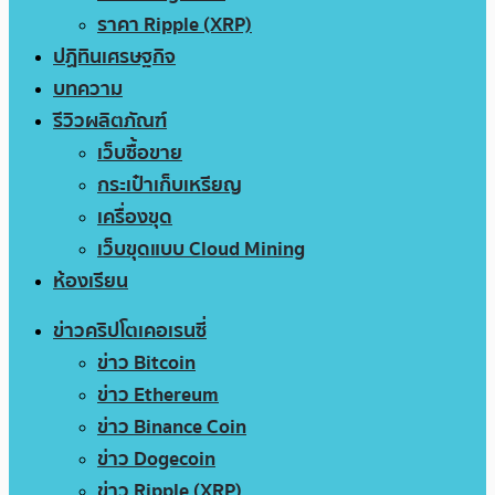
ราคา Ripple (XRP)
ปฏิทินเศรษฐกิจ
บทความ
รีวิวผลิตภัณฑ์
เว็บซื้อขาย
กระเป๋าเก็บเหรียญ
เครื่องขุด
เว็บขุดแบบ Cloud Mining
ห้องเรียน
ข่าวคริปโตเคอเรนซี่
ข่าว Bitcoin
ข่าว Ethereum
ข่าว Binance Coin
ข่าว Dogecoin
ข่าว Ripple (XRP)