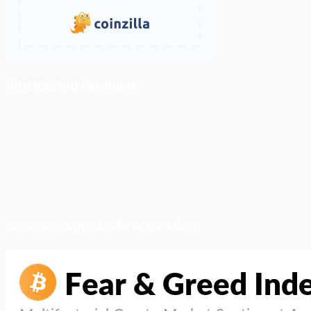
ติดตามเราบน Facebook
สภาวะตลาด (ความกลัว vs ความโลภ)