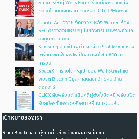
ธนาคารใหญ่ Wells Fargo ร่วมศึกชิงส่วนแบ่ง
ตลาดโทเคนเงินฝาก ตามรอย Citi, JPMorgan
Clarity Act อาจชะงักยาว ๆ หลัง Warren ร้อง
SEC ตรวจสอบเหรียญมีมของทรัมป์ เพราะทำนัก
ลงทุนขาดทุนยับ
Samsung อาจเป็นผู้นำแจกจ่าย Stablecoin หลัง
เตรียมเพิ่มฟีเจอร์ใหม่ในสมาร์ทโฟน 800 ล้าน
เครื่อง
SpaceX ทำรายได้ทะลุเป้าของ Wall Street แต่
พอร์ต Bitcoin มีมูลค่าลดลงกว่า 540 ล้าน
ดอลลาร์
CLICX ลั่นพร้อมดำเนินคดีผู้ตั้งใจบิดหนี้ พร้อมปิด
รับสมัครชั่วคราวหลังคนแห่ยื่นจนระบบล้น
เป้าหมายของเรา
Siam Blockchain มุ่งมั่นที่จะช่วยนำเสนอสารเกี่ยวกับ