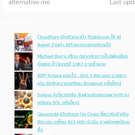
ประเด็นล่าสุด
Cloudflare เปิดตัวกระเป๋า Stablecoin ให้ AI
Agent จ่ายค่า API และคอนเทนต์เองได้
Michael Burry เตือน ตลาดหุ้นอาจใกล้พีคเสี่ยง
ดิ่งแรง ย้ำวิกฤตปี 1987 อาจซ้ำรอย
XRP-Solana หลบไป : ส่อง 3 Altcoins ฉายแวว
เด่น ส่งสัญญาณเตรียม Breakout ครั้งใหญ่
Solana จ่อโหวตจริง ลุ้นผ่านข้อเสนอเผาอุปทาน
เหรียญ SOL ครั้งใหญ่
Glassnode เปิดข้อมูล On-Chain ชี้แนวรับสำคัญ
Bitcoin อยู่โซน $63,000 เจ้ามือ-รายย่อยแห่ช้อน
ซื้อ