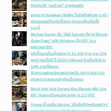
ป้องกันให้ “จนช้าลง” จากเงินเฟ้อ
ยอดขาย Hardware Wallet ในรัสเซียพุ่งสูง 2 เท่า
นักลงทุนแห่ถือคริปโตเอง ก่อนกฎใหม่เริ่มใช้
ก.ย.นี้
Michael Saylor ลั่น “มีแค่ Satoshi ที่ขาย Bitcoin
น้อยกว่าผม” หลัง Strategy ถือ BTC ทะลุ
840,000 BTC
คริปโตถูกขโมยไปแล้วกว่า $1,200 ล้าน จาก 276
เหตุการณ์ในปี ปี 2026 Coldcard คิดเป็นสัดส่วน
10% จากทั้งหมด
จีนเทขายพันธบัตรสหรัฐฯเหลือ $659,000 ล้าน
เดินหน้าสะสมทองคำต่อเนื่องแทน
Block ของ Jack Dorsey ช้อน Bitcoin เพิ่ม 234
BTC ดันยอดถือครองรวมแตะ 9,117 BTC
Trump ย้ำจุดยืน Bitcoin “เป็นสิ่งดีสำหรับสหรัฐฯ”