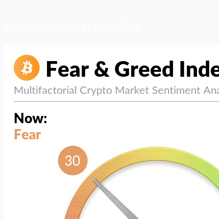
สภาวะตลาด (ความกลัว vs ความโลภ)