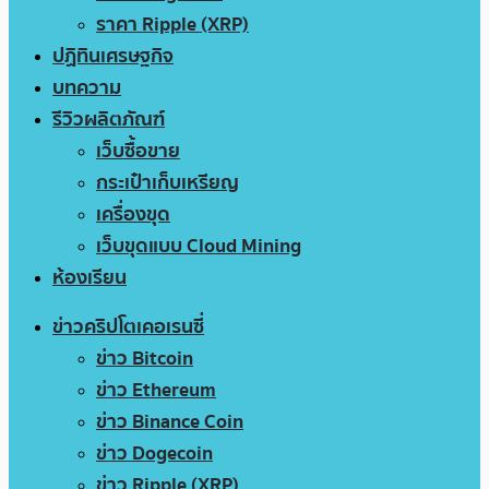
ราคา Ripple (XRP)
ปฏิทินเศรษฐกิจ
บทความ
รีวิวผลิตภัณฑ์
เว็บซื้อขาย
กระเป๋าเก็บเหรียญ
เครื่องขุด
เว็บขุดแบบ Cloud Mining
ห้องเรียน
ข่าวคริปโตเคอเรนซี่
ข่าว Bitcoin
ข่าว Ethereum
ข่าว Binance Coin
ข่าว Dogecoin
ข่าว Ripple (XRP)