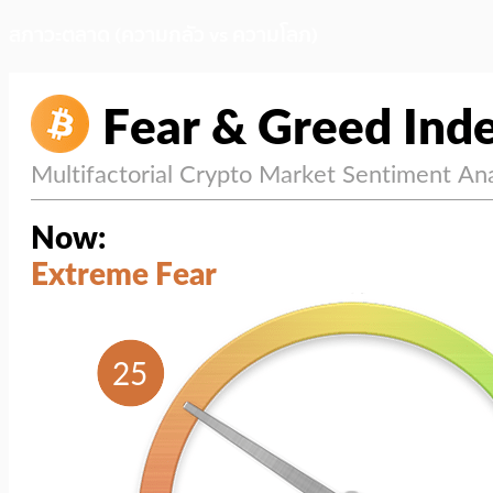
สภาวะตลาด (ความกลัว vs ความโลภ)