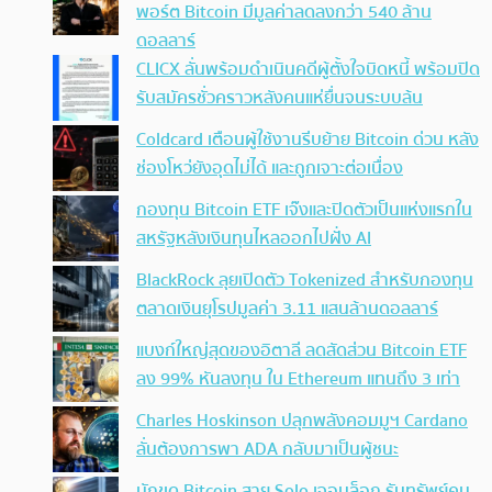
พอร์ต Bitcoin มีมูลค่าลดลงกว่า 540 ล้าน
ดอลลาร์
CLICX ลั่นพร้อมดำเนินคดีผู้ตั้งใจบิดหนี้ พร้อมปิด
รับสมัครชั่วคราวหลังคนแห่ยื่นจนระบบล้น
Coldcard เตือนผู้ใช้งานรีบย้าย Bitcoin ด่วน หลัง
ช่องโหว่ยังอุดไม่ได้ และถูกเจาะต่อเนื่อง
กองทุน Bitcoin ETF เจ๊งและปิดตัวเป็นแห่งแรกใน
สหรัฐหลังเงินทุนไหลออกไปฝั่ง AI
BlackRock ลุยเปิดตัว Tokenized สำหรับกองทุน
ตลาดเงินยุโรปมูลค่า 3.11 แสนล้านดอลลาร์
แบงก์ใหญ่สุดของอิตาลี ลดสัดส่วน Bitcoin ETF
ลง 99% หันลงทุน ใน Ethereum แทนถึง 3 เท่า
Charles Hoskinson ปลุกพลังคอมมูฯ Cardano
ลั่นต้องการพา ADA กลับมาเป็นผู้ชนะ
นักขุด Bitcoin สาย Solo เจอบล็อก รับทรัพย์คน