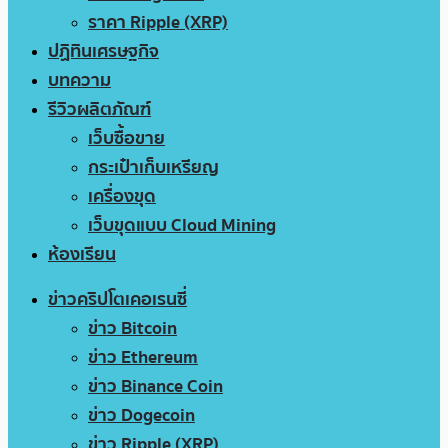
ราคา Ripple (XRP)
ปฏิทินเศรษฐกิจ
บทความ
รีวิวผลิตภัณฑ์
เว็บซื้อขาย
กระเป๋าเก็บเหรียญ
เครื่องขุด
เว็บขุดแบบ Cloud Mining
ห้องเรียน
ข่าวคริปโตเคอเรนซี่
ข่าว Bitcoin
ข่าว Ethereum
ข่าว Binance Coin
ข่าว Dogecoin
ข่าว Ripple (XRP)