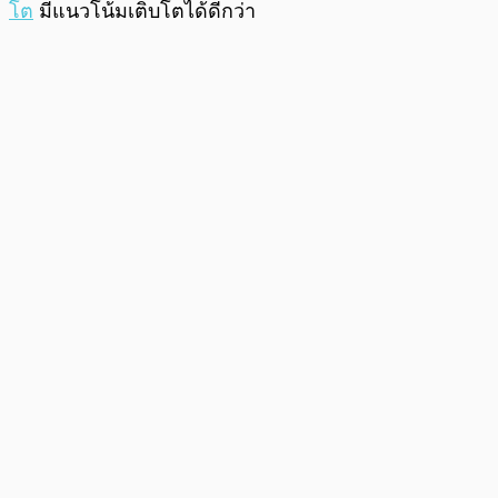
โต
มีแนวโน้มเติบโตได้ดีกว่า