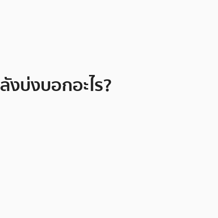
้กำลังบ่งบอกอะไร?