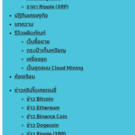
ราคา Ripple (XRP)
ปฏิทินเศรษฐกิจ
บทความ
รีวิวผลิตภัณฑ์
เว็บซื้อขาย
กระเป๋าเก็บเหรียญ
เครื่องขุด
เว็บขุดแบบ Cloud Mining
ห้องเรียน
ข่าวคริปโตเคอเรนซี่
ข่าว Bitcoin
ข่าว Ethereum
ข่าว Binance Coin
ข่าว Dogecoin
ข่าว Ripple (XRP)