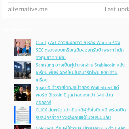
ประเด็นล่าสุด
Clarity Act อาจชะงักยาว ๆ หลัง Warren ร้อง
SEC ตรวจสอบเหรียญมีมของทรัมป์ เพราะทำนัก
ลงทุนขาดทุนยับ
Samsung อาจเป็นผู้นำแจกจ่าย Stablecoin หลัง
เตรียมเพิ่มฟีเจอร์ใหม่ในสมาร์ทโฟน 800 ล้าน
เครื่อง
SpaceX ทำรายได้ทะลุเป้าของ Wall Street แต่
พอร์ต Bitcoin มีมูลค่าลดลงกว่า 540 ล้าน
ดอลลาร์
CLICX ลั่นพร้อมดำเนินคดีผู้ตั้งใจบิดหนี้ พร้อมปิด
รับสมัครชั่วคราวหลังคนแห่ยื่นจนระบบล้น
Coldcard เตือนผู้ใช้งานรีบย้าย Bitcoin ด่วน หลัง