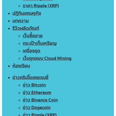
ราคา Ripple (XRP)
ปฏิทินเศรษฐกิจ
บทความ
รีวิวผลิตภัณฑ์
เว็บซื้อขาย
กระเป๋าเก็บเหรียญ
เครื่องขุด
เว็บขุดแบบ Cloud Mining
ห้องเรียน
ข่าวคริปโตเคอเรนซี่
ข่าว Bitcoin
ข่าว Ethereum
ข่าว Binance Coin
ข่าว Dogecoin
ข่าว Ripple (XRP)