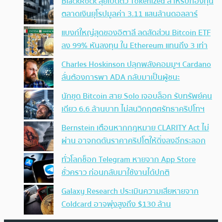
BlackRock ลุยเปิดตัว Tokenized สำหรับกองทุน
ตลาดเงินยุโรปมูลค่า 3.11 แสนล้านดอลลาร์
แบงก์ใหญ่สุดของอิตาลี ลดสัดส่วน Bitcoin ETF
ลง 99% หันลงทุน ใน Ethereum แทนถึง 3 เท่า
Charles Hoskinson ปลุกพลังคอมมูฯ Cardano
ลั่นต้องการพา ADA กลับมาเป็นผู้ชนะ
นักขุด Bitcoin สาย Solo เจอบล็อก รับทรัพย์คน
เดียว 6.6 ล้านบาท ไม่สนวิกฤตศรัทธาคริปโทฯ
Bernstein เตือนหากกฎหมาย CLARITY Act ไม่
ผ่าน อาจกดดันราคาคริปโตให้ดิ่งลงอีกระลอก
ทั่วโลกช็อก Telegram หายจาก App Store
ชั่วคราว ก่อนกลับมาใช้งานได้ปกติ
Galaxy Research ประเมินความเสียหายจาก
Coldcard อาจพุ่งสูงถึง $130 ล้าน