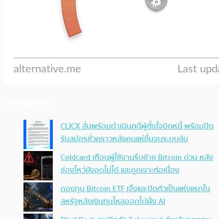
ประเด็นล่าสุด
CLICX ลั่นพร้อมดำเนินคดีผู้ตั้งใจบิดหนี้ พร้อมปิด
รับสมัครชั่วคราวหลังคนแห่ยื่นจนระบบล้น
Coldcard เตือนผู้ใช้งานรีบย้าย Bitcoin ด่วน หลัง
ช่องโหว่ยังอุดไม่ได้ และถูกเจาะต่อเนื่อง
กองทุน Bitcoin ETF เจ๊งและปิดตัวเป็นแห่งแรกใน
สหรัฐหลังเงินทุนไหลออกไปฝั่ง AI