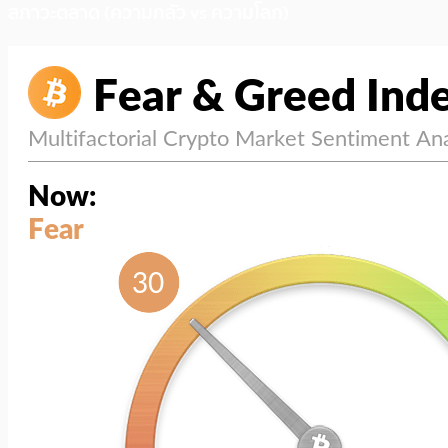
สภาวะตลาด (ความกลัว vs ความโลภ)