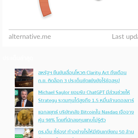
ประเด็นล่าสุด
สหรัฐฯ ยืนยันเลื่อนโหวต Clarity Act ถึงเดือน
ก.ย. ติดล็อก 3 ประเด็นขัดแย้งยังไร้ข้อสรุป
Michael Saylor ยอมรับ ChatGPT มีส่วนช่วยให้
Strategy ระดมทุนได้สูงถึง 1.5 หมื่นล้านดอลลาร์
แฉกลยุทธ์ บริษัทคลัง Bitcoinใน Nasdaq เจือจาง
หุ้น 98% โดยที่นักลงทุนแทบไม่รู้ตัว
ดร.เอ็ม ชี้ช่อง! ทำอย่างไรให้มีเงินเกษียณ 50 ล้าน