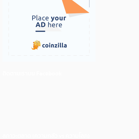
ติดตามเราบน Facebook
สภาวะตลาด (ความกลัว vs ความโลภ)