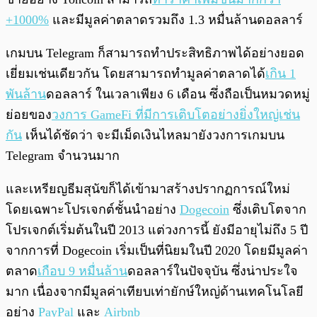
+1000%
และมีมูลค่าตลาดรวมถึง 1.3 หมื่นล้านดอลลาร์
เกมบน Telegram ก็สามารถทำประสิทธิภาพได้อย่างยอด
เยี่ยมเช่นเดียวกัน โดยสามารถทำมูลค่าตลาดได้
เกิน 1
พันล้าน
ดอลลาร์ ในเวลาเพียง 6 เดือน ซึ่งถือเป็นหมวดหมู่
ย่อยของ
วงการ GameFi ที่มีการเติบโตอย่างยิ่งใหญ่เช่น
กัน
เห็นได้ชัดว่า จะมีเม็ดเงินไหลมายังวงการเกมบน
Telegram จำนวนมาก
และเหรียญธีมสุนัขก็ได้เข้ามาสร้างปรากฏการณ์ใหม่
โดยเฉพาะโปรเจกต์ชั้นนำอย่าง
Dogecoin
ซึ่งเติบโตจาก
โปรเจกต์เริ่มต้นในปี 2013 แต่วงการนี้ ยังมีอายุไม่ถึง 5 ปี
จากการที่ Dogecoin เริ่มเป็นที่นิยมในปี 2020 โดยมีมูลค่า
ตลาด
เกือบ 9 หมื่นล้าน
ดอลลาร์ในปัจจุบัน ซึ่งน่าประใจ
มาก เนื่องจากมีมูลค่าเทียบเท่ายักษ์ใหญ่ด้านเทคโนโลยี
อย่าง
PayPal
และ
Airbnb