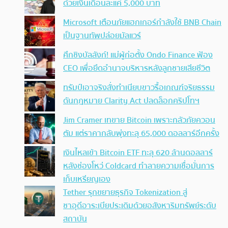
ด้วยเงินเดือนละแค่ 5,000 บาท
Microsoft เตือนภัยแฮกเกอร์กำลังใช้ BNB Chain
เป็นฐานทัพปล่อยมัลแวร์
ศึกชิงบัลลังก์! แม่ผู้ก่อตั้ง Ondo Finance ฟ้อง
CEO เพื่อยึดอำนาจบริหารหลังลูกชายเสียชีวิต
ทรัมป์เอาจริง สั่งทำเนียบขาวรื้อเกณฑ์จริยธรรม
ดันกฎหมาย Clarity Act ปลดล็อกคริปโทฯ
Jim Cramer เทขาย Bitcoin เพราะกลัวภัยควอน
ตัม แต่ราคากลับพุ่งทะลุ 65,000 ดอลลาร์อีกครั้ง
เงินไหลเข้า Bitcoin ETF ทะลุ 620 ล้านดอลลาร์
หลังช่องโหว่ Coldcard ทำลายความเชื่อมั่นการ
เก็บเหรียญเอง
Tether รุกขยายธุรกิจ Tokenization สู่
ซาอุดีอาระเบียประเดิมด้วยอสังหาริมทรัพย์ระดับ
สถาบัน