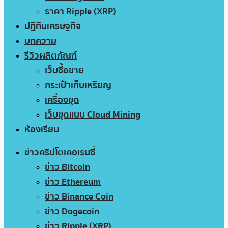
ราคา Ripple (XRP)
ปฏิทินเศรษฐกิจ
บทความ
รีวิวผลิตภัณฑ์
เว็บซื้อขาย
กระเป๋าเก็บเหรียญ
เครื่องขุด
เว็บขุดแบบ Cloud Mining
ห้องเรียน
ข่าวคริปโตเคอเรนซี่
ข่าว Bitcoin
ข่าว Ethereum
ข่าว Binance Coin
ข่าว Dogecoin
ข่าว Ripple (XRP)