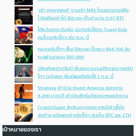
‘เต๋า เศรษฐพงศ์’ งานเข้า NAS โดนแฮกเกอร์ฝัง
ไวรัสเรียกค่าไถ่ Bitcoin เป็นจำนวน 0.07 BTC
ไต้หวันยกระดับเข้ม จ่อบังคับใช้กฏ Travel Rule
คุมโอนคริปโทฯ เริ่ม ต.ค. นี้
ตลาดคริปโทฯ ฟื้น! Bitcoin ยื้อแถว $64,700 ลุ้น
ทะลุผ่านกรอบ $65,000
ปูตินตัดหน้าทรัมป์ เซ็นลงนามอนุมัติกฎหมายคริป
โทฯ ฉบับแรก เริ่มมีผลบังคับใช้ 1 ก.ย. นี้
Strategy เข้าร่วม Invest America สมทบทุน
8,200 บาท/ปี เข้าบัญชีทรัมป์แจกบุตรพนักงาน
CryptoQuant ส่งสัญญาณตลาดหมีเข้าสู่โค้ง
สุดท้าย หลังพบเจ้าคริปโทฯ ซุ่มเก็บ BTC และ ETH
เป้าหมายของเรา