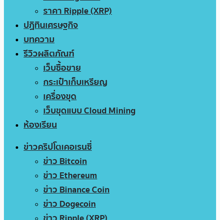
ราคา Ripple (XRP)
ปฏิทินเศรษฐกิจ
บทความ
รีวิวผลิตภัณฑ์
เว็บซื้อขาย
กระเป๋าเก็บเหรียญ
เครื่องขุด
เว็บขุดแบบ Cloud Mining
ห้องเรียน
ข่าวคริปโตเคอเรนซี่
ข่าว Bitcoin
ข่าว Ethereum
ข่าว Binance Coin
ข่าว Dogecoin
ข่าว Ripple (XRP)