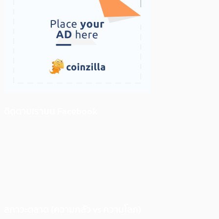
ติดตามเราบน Facebook
สภาวะตลาด (ความกลัว vs ความโลภ)