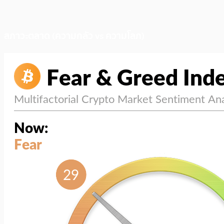
สภาวะตลาด (ความกลัว vs ความโลภ)