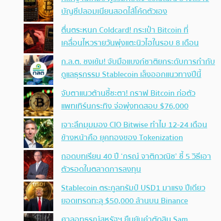
บัญชีปลอมเนียนสอดไส้โค้ดตัวเอง
ตื่นตระหนก Coldcard! กระเป๋า Bitcoin ที่
เคลื่อนไหวรายวันพุ่งแตะนิวไฮในรอบ 8 เดือน
ก.ล.ต. ชงเข้ม! จับมือแบงก์ชาติยกระดับการกำกับ
ดูแลธุรกรรม Stablecoin เล็งออกแนวทางปีนี้
จับตาแนวต้านชี้ชะตา! กราฟ Bitcoin ก่อตัว
แพทเทิร์นกระทิง จ่อพุ่งทดสอบ $76,000
เจาะลึกมุมมอง CIO Bitwise ทำไม 12-24 เดือน
ข้างหน้าคือ ยุคทองของ Tokenization
ถอดบทเรียน 40 ปี ‘กรณ์ จาติกวณิช’ ชี้ 5 วิธีเอา
ตัวรอดในตลาดการลงทุน
Stablecoin ตระกูลทรัมป์ USD1 มาแรง ปีเดียว
ยอดเทรดทะลุ $50,000 ล้านบน Binance
ศาลอุทธรณ์สหรัฐฯ ยืนยันคำตัดสิน Sam