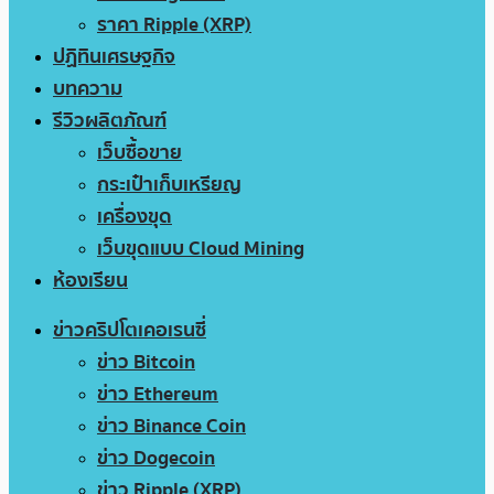
ราคา Ripple (XRP)
ปฏิทินเศรษฐกิจ
บทความ
รีวิวผลิตภัณฑ์
เว็บซื้อขาย
กระเป๋าเก็บเหรียญ
เครื่องขุด
เว็บขุดแบบ Cloud Mining
ห้องเรียน
ข่าวคริปโตเคอเรนซี่
ข่าว Bitcoin
ข่าว Ethereum
ข่าว Binance Coin
ข่าว Dogecoin
ข่าว Ripple (XRP)