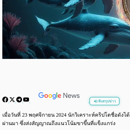
ฟังสรุปข่าว
พร้อมเล่น
เมื่อวันที่ 23 พฤศจิกายน 2024 นักวิเคราะห์คริปโตชื่อดังได
ผ่านมา ซึ่งส่งสัญญาณถึงแนวโน้มขาขึ้นที่แข็งแกร่ง