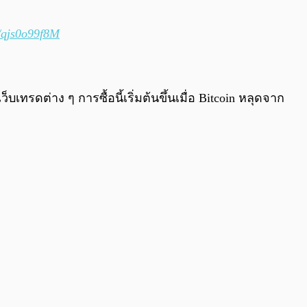
m/qjs0o99f8M
็บเทรดต่าง ๆ การซื้อนี้เริ่มต้นขึ้นเมื่อ Bitcoin หลุดจาก