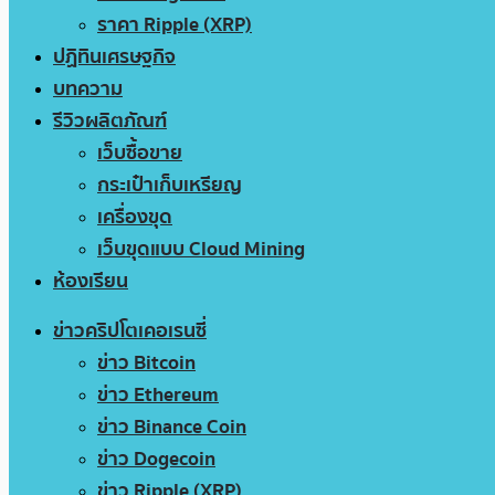
ราคา Ripple (XRP)
ปฏิทินเศรษฐกิจ
บทความ
รีวิวผลิตภัณฑ์
เว็บซื้อขาย
กระเป๋าเก็บเหรียญ
เครื่องขุด
เว็บขุดแบบ Cloud Mining
ห้องเรียน
ข่าวคริปโตเคอเรนซี่
ข่าว Bitcoin
ข่าว Ethereum
ข่าว Binance Coin
ข่าว Dogecoin
ข่าว Ripple (XRP)