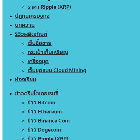
ราคา Ripple (XRP)
ปฏิทินเศรษฐกิจ
บทความ
รีวิวผลิตภัณฑ์
เว็บซื้อขาย
กระเป๋าเก็บเหรียญ
เครื่องขุด
เว็บขุดแบบ Cloud Mining
ห้องเรียน
ข่าวคริปโตเคอเรนซี่
ข่าว Bitcoin
ข่าว Ethereum
ข่าว Binance Coin
ข่าว Dogecoin
ข่าว Ripple (XRP)