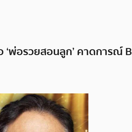
ือ ‘พ่อรวยสอนลูก’ คาดการณ์ B