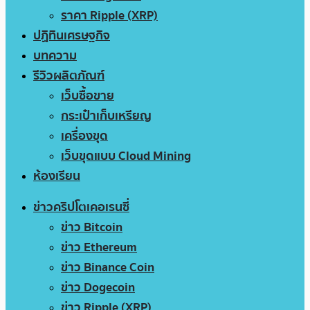
ราคา Ripple (XRP)
ปฏิทินเศรษฐกิจ
บทความ
รีวิวผลิตภัณฑ์
เว็บซื้อขาย
กระเป๋าเก็บเหรียญ
เครื่องขุด
เว็บขุดแบบ Cloud Mining
ห้องเรียน
ข่าวคริปโตเคอเรนซี่
ข่าว Bitcoin
ข่าว Ethereum
ข่าว Binance Coin
ข่าว Dogecoin
ข่าว Ripple (XRP)