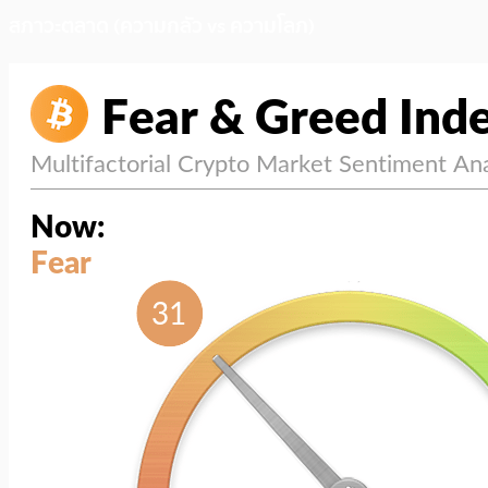
สภาวะตลาด (ความกลัว vs ความโลภ)