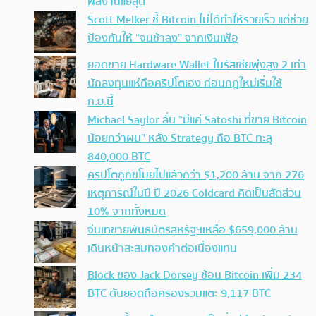
ผลงานแย่สุด
Scott Melker ชี้ Bitcoin ไม่ได้ทำให้รวยเร็ว แต่ช่วย
ป้องกันให้ “จนช้าลง” จากเงินเฟ้อ
ยอดขาย Hardware Wallet ในรัสเซียพุ่งสูง 2 เท่า
นักลงทุนแห่ถือคริปโตเอง ก่อนกฎใหม่เริ่มใช้
ก.ย.นี้
Michael Saylor ลั่น “มีแค่ Satoshi ที่ขาย Bitcoin
น้อยกว่าผม” หลัง Strategy ถือ BTC ทะลุ
840,000 BTC
คริปโตถูกขโมยไปแล้วกว่า $1,200 ล้าน จาก 276
เหตุการณ์ในปี ปี 2026 Coldcard คิดเป็นสัดส่วน
10% จากทั้งหมด
จีนเทขายพันธบัตรสหรัฐฯเหลือ $659,000 ล้าน
เดินหน้าสะสมทองคำต่อเนื่องแทน
Block ของ Jack Dorsey ช้อน Bitcoin เพิ่ม 234
BTC ดันยอดถือครองรวมแตะ 9,117 BTC