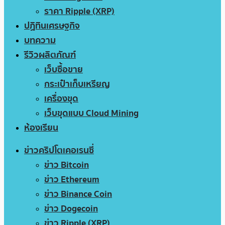
ราคา Ripple (XRP)
ปฏิทินเศรษฐกิจ
บทความ
รีวิวผลิตภัณฑ์
เว็บซื้อขาย
กระเป๋าเก็บเหรียญ
เครื่องขุด
เว็บขุดแบบ Cloud Mining
ห้องเรียน
ข่าวคริปโตเคอเรนซี่
ข่าว Bitcoin
ข่าว Ethereum
ข่าว Binance Coin
ข่าว Dogecoin
ข่าว Ripple (XRP)