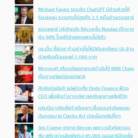
Michael Saylor ยอมรับ ChatGPT มีส่วนช่วยให้
Strategy ระดมทุนได้สูงถึง 1.5 หมื่นล้านดอลลาร์
แฉกลยุทธ์ บริษัทคลัง Bitcoinใน Nasdaq เจือจาง
หุ้น 98% โดยที่นักลงทุนแทบไม่รู้ตัว
ดร.เอ็ม ชี้ช่อง! ทำอย่างไรให้มีเงินเกษียณ 50 ล้าน
ด้วยเงินเดือนละแค่ 5,000 บาท
Microsoft เตือนภัยแฮกเกอร์กำลังใช้ BNB Chain
เป็นฐานทัพปล่อยมัลแวร์
ศึกชิงบัลลังก์! แม่ผู้ก่อตั้ง Ondo Finance ฟ้อง
CEO เพื่อยึดอำนาจบริหารหลังลูกชายเสียชีวิต
ทรัมป์เอาจริง สั่งทำเนียบขาวรื้อเกณฑ์จริยธรรม
ดันกฎหมาย Clarity Act ปลดล็อกคริปโทฯ
Jim Cramer เทขาย Bitcoin เพราะกลัวภัยควอน
ตัม แต่ราคากลับพุ่งทะลุ 65,000 ดอลลาร์อีกครั้ง