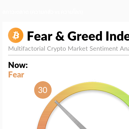
สภาวะตลาด (ความกลัว vs ความโลภ)