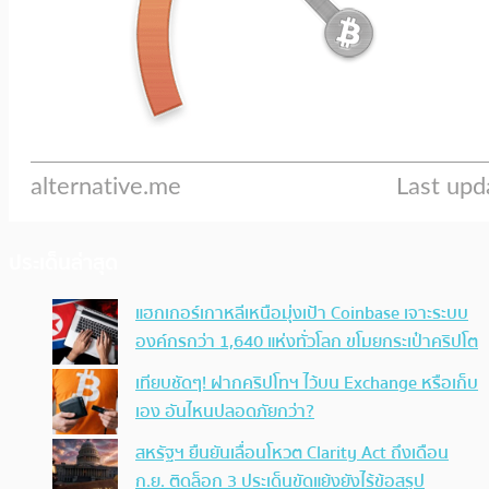
ประเด็นล่าสุด
แฮกเกอร์เกาหลีเหนือมุ่งเป้า Coinbase เจาะระบบ
องค์กรกว่า 1,640 แห่งทั่วโลก ขโมยกระเป๋าคริปโต
เทียบชัดๆ! ฝากคริปโทฯ ไว้บน Exchange หรือเก็บ
เอง อันไหนปลอดภัยกว่า?
สหรัฐฯ ยืนยันเลื่อนโหวต Clarity Act ถึงเดือน
ก.ย. ติดล็อก 3 ประเด็นขัดแย้งยังไร้ข้อสรุป