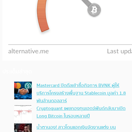
ประเด็นล่าสุด
Mastercard ปิดดีลเข้าซื้อกิจการ BVNK ผู้ให้
บริการโครงสร้างพื้นฐาน Stablecoin มูลค่า 1.8
พันล้านดอลลาร์
Cryptoquant เผยกองทุนเฮดจ์ฟันด์กลับมาเปิด
Long Bitcoin ในรอบหลายปี
น้ำตานอง! สาวโดนแฮกเงินจัดงานแต่ง บน