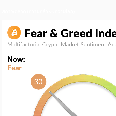
สภาวะตลาด (ความกลัว vs ความโลภ)