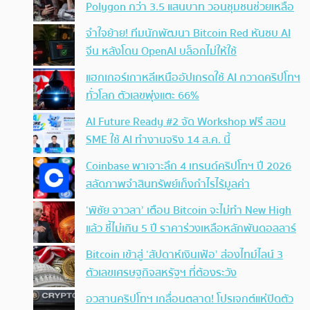
Polygon กว่า 3.5 แสนบาท วอนชุมชนช่วยเหลือ
จำใจย้าย! ทีมนักพัฒนา Bitcoin Red หันซบ AI
จีน หลังโดน OpenAI บล็อกไม่ให้ใช้
แฮกเกอร์เกาหลีเหนืออัปเกรดใช้ AI กวาดคริปโทฯ
ทั่วโลก ตัวเลขพุ่งแตะ 66%
AI Future Ready #2 จัด Workshop ฟรี สอน
SME ใช้ AI ทำงานจริง 14 ส.ค. นี้
Coinbase พาเจาะลึก 4 เทรนด์คริปโทฯ ปี 2026
สลัดภาพจำสินทรัพย์เก็งกำไรไร้มูลค่า
‘พิชัย จาวลา’ เตือน Bitcoin จะไม่ทำ New High
แล้ว ชี้ไม่เกิน 5 ปี ราคาร่วงเหลือหลักพันดอลลาร์
Bitcoin เข้าสู่ ‘สัปดาห์เงินเฟ้อ’ ส่องไทม์ไลน์ 3
ตัวเลขเศรษฐกิจสหรัฐฯ ที่ต้องระวัง
อวสานคริปโทฯ เกลื่อนตลาด! โปรเจกต์แห่ปิดตัว