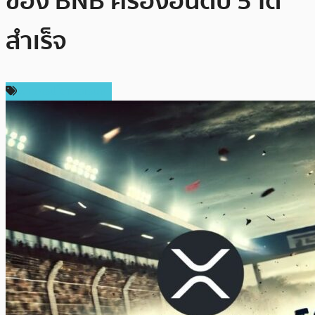
ของ BNB ครองอันดับ 5 ได้
สำเร็จ
ข่าวคริปโตเคอเรนซี่