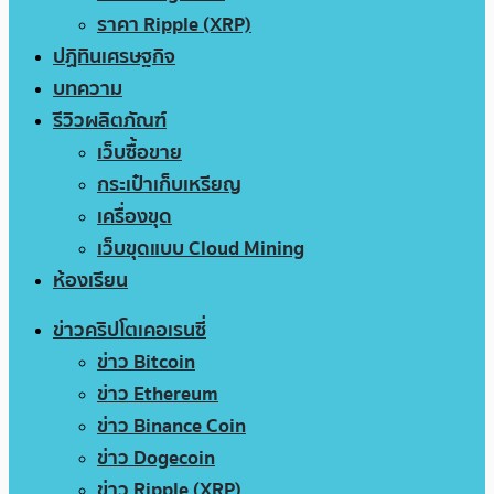
ราคา Ripple (XRP)
ปฏิทินเศรษฐกิจ
บทความ
รีวิวผลิตภัณฑ์
เว็บซื้อขาย
กระเป๋าเก็บเหรียญ
เครื่องขุด
เว็บขุดแบบ Cloud Mining
ห้องเรียน
ข่าวคริปโตเคอเรนซี่
ข่าว Bitcoin
ข่าว Ethereum
ข่าว Binance Coin
ข่าว Dogecoin
ข่าว Ripple (XRP)