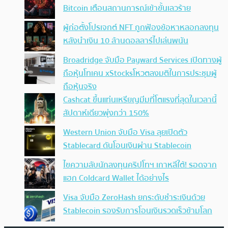
Bitcoin เตือนสถานการณ์เข้าขั้นเลวร้าย
ผู้ก่อตั้งโปรเจกต์ NFT ถูกฟ้องข้อหาหลอกลงทุน
หลังนำเงิน 10 ล้านดอลลาร์ไปเล่นพนัน
Broadridge จับมือ Payward Services เปิดทางผู้
ถือหุ้นโทเคน xStocksโหวตลงมติในการประชุมผู้
ถือหุ้นจริง
Cashcat ขึ้นแท่นเหรียญมีมที่โตแรงที่สุดในเวลานี้
สัปดาห์เดียวพุ่งกว่า 150%
Western Union จับมือ Visa ลุยเปิดตัว
Stablecard ดันโอนเงินผ่าน Stablecoin
ไขความลับนักลงทุนคริปโทฯ เกาหลีใต้! รอดจาก
แฮก Coldcard Wallet ได้อย่างไร
Visa จับมือ ZeroHash ยกระดับชำระเงินด้วย
Stablecoin รองรับการโอนเงินรวดเร็วข้ามโลก