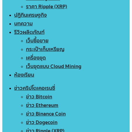
ราคา Ripple (XRP)
ปฏิทินเศรษฐกิจ
บทความ
รีวิวผลิตภัณฑ์
เว็บซื้อขาย
กระเป๋าเก็บเหรียญ
เครื่องขุด
เว็บขุดแบบ Cloud Mining
ห้องเรียน
ข่าวคริปโตเคอเรนซี่
ข่าว Bitcoin
ข่าว Ethereum
ข่าว Binance Coin
ข่าว Dogecoin
ข่าว Ripple (XRP)