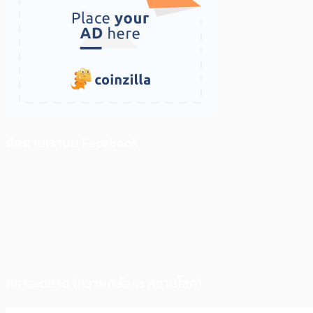
ติดตามเราบน Facebook
สภาวะตลาด (ความกลัว vs ความโลภ)