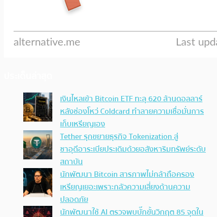
ประเด็นล่าสุด
เงินไหลเข้า Bitcoin ETF ทะลุ 620 ล้านดอลลาร์
หลังช่องโหว่ Coldcard ทำลายความเชื่อมั่นการ
เก็บเหรียญเอง
Tether รุกขยายธุรกิจ Tokenization สู่
ซาอุดีอาระเบียประเดิมด้วยอสังหาริมทรัพย์ระดับ
สถาบัน
นักพัฒนา Bitcoin สารภาพไม่กล้าถือครอง
เหรียญเยอะเพราะกลัวความเสี่ยงด้านความ
ปลอดภัย
นักพัฒนาใช้ AI ตรวจพบบั๊กขั้นวิกฤต 85 จุดใน