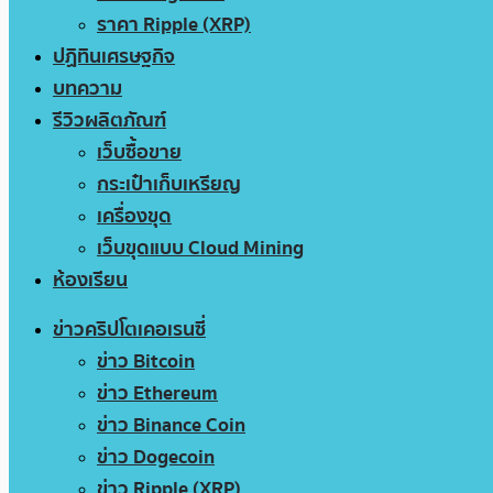
ราคา Ripple (XRP)
ปฏิทินเศรษฐกิจ
บทความ
รีวิวผลิตภัณฑ์
เว็บซื้อขาย
กระเป๋าเก็บเหรียญ
เครื่องขุด
เว็บขุดแบบ Cloud Mining
ห้องเรียน
ข่าวคริปโตเคอเรนซี่
ข่าว Bitcoin
ข่าว Ethereum
ข่าว Binance Coin
ข่าว Dogecoin
ข่าว Ripple (XRP)