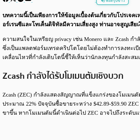
ฟังสรุปข่าว
พร้อมเล่น
บทความนี้เป็นเพียงการให้ข้อมูลเบื้องต้นเกี่ยวกับโปรเจ
อร์เรนซีและโทเค็นดิจิทัลมีความเสี่ยงสูง ท่านอาจสูญเสี
ความสนใจในเหรียญ privacy เช่น Monero และ Zcash กำลังเ
ซึ่งเป็นแพลตฟอร์มเทรดคริปโตโดยไม่ต้องทำการลงทะเบีย
เคลื่อนไหวที่กำลังเติบโตนี้ชี้ให้เห็นว่านักลงทุนกำลังสะ
Zcash กำลังได้รับโมเมนตัมเชิงบวก
Zcash (ZEC) กำลังแสดงสัญญาณที่แข็งแกร่งของโมเมนตัมขาข
ประมาณ 22% ปัจจุบันซื้อขายระหว่าง $42.89-$59.90 ZEC กำลั
ขาขึ้น หากโมเมนตัมนี้ดำเนินต่อไป ZEC อาจไปถึงระดับแนว