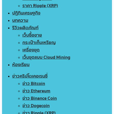
ราคา Ripple (XRP)
ปฏิทินเศรษฐกิจ
บทความ
รีวิวผลิตภัณฑ์
เว็บซื้อขาย
กระเป๋าเก็บเหรียญ
เครื่องขุด
เว็บขุดแบบ Cloud Mining
ห้องเรียน
ข่าวคริปโตเคอเรนซี่
ข่าว Bitcoin
ข่าว Ethereum
ข่าว Binance Coin
ข่าว Dogecoin
ข่าว Ripple (XRP)