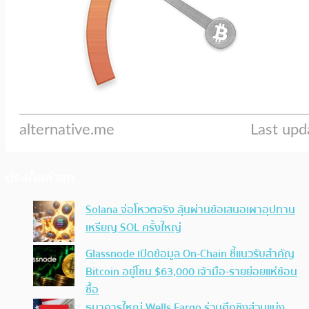
ประเด็นล่าสุด
Solana จ่อโหวตจริง ลุ้นผ่านข้อเสนอเผาอุปทาน
เหรียญ SOL ครั้งใหญ่
Glassnode เปิดข้อมูล On-Chain ชี้แนวรับสำคัญ
Bitcoin อยู่โซน $63,000 เจ้ามือ-รายย่อยแห่ช้อน
ซื้อ
ธนาคารใหญ่ Wells Fargo ร่วมศึกชิงส่วนแบ่ง