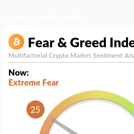
สภาวะตลาด (ความกลัว vs ความโลภ)