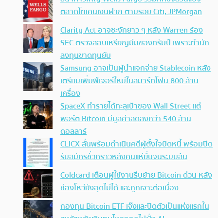
ตลาดโทเคนเงินฝาก ตามรอย Citi, JPMorgan
Clarity Act อาจชะงักยาว ๆ หลัง Warren ร้อง
SEC ตรวจสอบเหรียญมีมของทรัมป์ เพราะทำนัก
ลงทุนขาดทุนยับ
Samsung อาจเป็นผู้นำแจกจ่าย Stablecoin หลัง
เตรียมเพิ่มฟีเจอร์ใหม่ในสมาร์ทโฟน 800 ล้าน
เครื่อง
SpaceX ทำรายได้ทะลุเป้าของ Wall Street แต่
พอร์ต Bitcoin มีมูลค่าลดลงกว่า 540 ล้าน
ดอลลาร์
CLICX ลั่นพร้อมดำเนินคดีผู้ตั้งใจบิดหนี้ พร้อมปิด
รับสมัครชั่วคราวหลังคนแห่ยื่นจนระบบล้น
Coldcard เตือนผู้ใช้งานรีบย้าย Bitcoin ด่วน หลัง
ช่องโหว่ยังอุดไม่ได้ และถูกเจาะต่อเนื่อง
กองทุน Bitcoin ETF เจ๊งและปิดตัวเป็นแห่งแรกใน