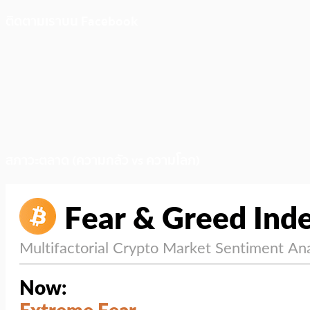
ติดตามเราบน Facebook
สภาวะตลาด (ความกลัว vs ความโลภ)