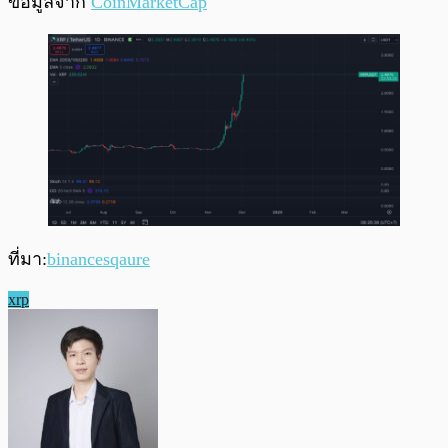
ข้อมูลจาก
CoinMarketCap
ที่มา:
binancesqaure
xrp