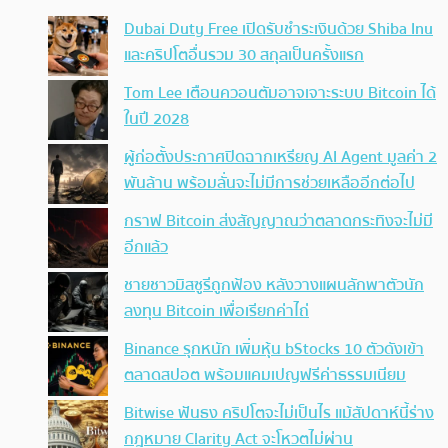
Dubai Duty Free เปิดรับชำระเงินด้วย Shiba Inu
และคริปโตอื่นรวม 30 สกุลเป็นครั้งแรก
Tom Lee เตือนควอนตัมอาจเจาะระบบ Bitcoin ได้
ในปี 2028
ผู้ก่อตั้งประกาศปิดฉากเหรียญ AI Agent มูลค่า 2
พันล้าน พร้อมลั่นจะไม่มีการช่วยเหลืออีกต่อไป
กราฟ Bitcoin ส่งสัญญาณว่าตลาดกระทิงจะไม่มี
อีกแล้ว
ชายชาวมิสซูรีถูกฟ้อง หลังวางแผนลักพาตัวนัก
ลงทุน Bitcoin เพื่อเรียกค่าไถ่
Binance รุกหนัก เพิ่มหุ้น bStocks 10 ตัวดังเข้า
ตลาดสปอต พร้อมแคมเปญฟรีค่าธรรมเนียม
Bitwise ฟันธง คริปโตจะไม่เป็นไร แม้สัปดาห์นี้ร่าง
กฎหมาย Clarity Act จะโหวตไม่ผ่าน