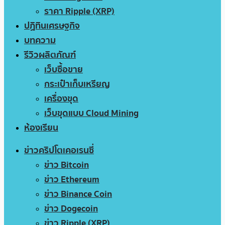
ราคา Ripple (XRP)
ปฏิทินเศรษฐกิจ
บทความ
รีวิวผลิตภัณฑ์
เว็บซื้อขาย
กระเป๋าเก็บเหรียญ
เครื่องขุด
เว็บขุดแบบ Cloud Mining
ห้องเรียน
ข่าวคริปโตเคอเรนซี่
ข่าว Bitcoin
ข่าว Ethereum
ข่าว Binance Coin
ข่าว Dogecoin
ข่าว Ripple (XRP)