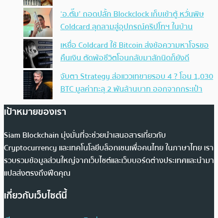
‘อ.ตั๊ม’ ถอดปลั้ก Blockclock เก็บเข้าตู้ หวั่นพิษ
Coldcard ลุกลามสู่อุปกรณ์คริปโทฯ ในบ้าน
เหยื่อ Coldcard ใช้ Bitcoin ส่งข้อความหาโจรขอ
คืนเงิน ตัดพ้อชีวิตโอนกลับมาสักนิดก็ยังดี
จับตา Strategy ส่อแววเทขายรอบ 4 ? โอน 1,030
BTC มูลค่าทะลุ 2 พันล้านบาท ออกจากกระเป๋า
เป้าหมายของเรา
Siam Blockchain มุ่งมั่นที่จะช่วยนำเสนอสารเกี่ยวกับ
Cryptocurrency และเทคโนโลยีบล็อกเชนเพื่อคนไทย ในภาษาไทย เรา
รวบรวมข้อมูลส่วนใหญ่จากเว็บไซต์และเว็บบอร์ดต่างประเทศและนำมา
แปลส่งตรงถึงฟีดคุณ
เกี่ยวกับเว็บไซต์นี้