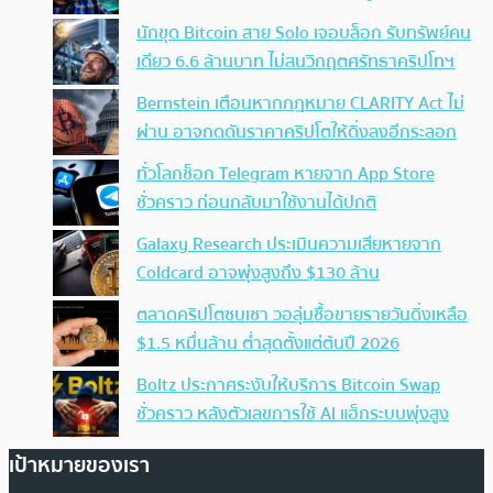
นักขุด Bitcoin สาย Solo เจอบล็อก รับทรัพย์คน
เดียว 6.6 ล้านบาท ไม่สนวิกฤตศรัทธาคริปโทฯ
Bernstein เตือนหากกฎหมาย CLARITY Act ไม่
ผ่าน อาจกดดันราคาคริปโตให้ดิ่งลงอีกระลอก
ทั่วโลกช็อก Telegram หายจาก App Store
ชั่วคราว ก่อนกลับมาใช้งานได้ปกติ
Galaxy Research ประเมินความเสียหายจาก
Coldcard อาจพุ่งสูงถึง $130 ล้าน
ตลาดคริปโตซบเซา วอลุ่มซื้อขายรายวันดิ่งเหลือ
$1.5 หมื่นล้าน ต่ำสุดตั้งแต่ต้นปี 2026
Boltz ประกาศระงับให้บริการ Bitcoin Swap
ชั่วคราว หลังตัวเลขการใช้ AI แฮ็กระบบพุ่งสูง
เป้าหมายของเรา