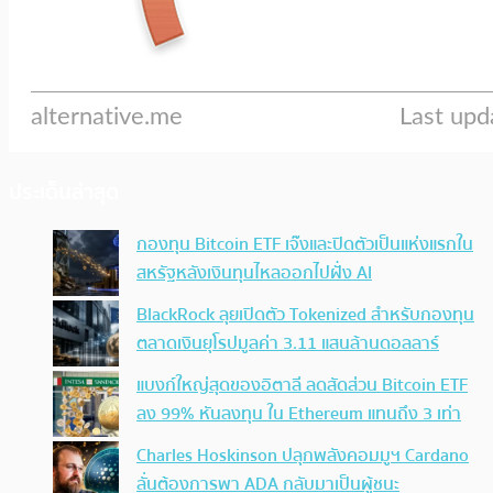
ประเด็นล่าสุด
กองทุน Bitcoin ETF เจ๊งและปิดตัวเป็นแห่งแรกใน
สหรัฐหลังเงินทุนไหลออกไปฝั่ง AI
BlackRock ลุยเปิดตัว Tokenized สำหรับกองทุน
ตลาดเงินยุโรปมูลค่า 3.11 แสนล้านดอลลาร์
แบงก์ใหญ่สุดของอิตาลี ลดสัดส่วน Bitcoin ETF
ลง 99% หันลงทุน ใน Ethereum แทนถึง 3 เท่า
Charles Hoskinson ปลุกพลังคอมมูฯ Cardano
ลั่นต้องการพา ADA กลับมาเป็นผู้ชนะ