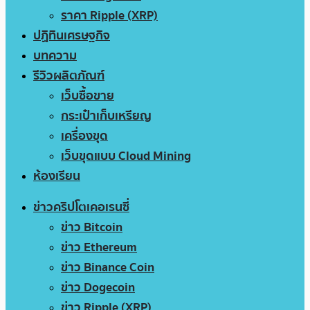
ราคา Ripple (XRP)
ปฏิทินเศรษฐกิจ
บทความ
รีวิวผลิตภัณฑ์
เว็บซื้อขาย
กระเป๋าเก็บเหรียญ
เครื่องขุด
เว็บขุดแบบ Cloud Mining
ห้องเรียน
ข่าวคริปโตเคอเรนซี่
ข่าว Bitcoin
ข่าว Ethereum
ข่าว Binance Coin
ข่าว Dogecoin
ข่าว Ripple (XRP)