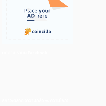
ติดตามเราบน Facebook
สภาวะตลาด (ความกลัว vs ความโลภ)