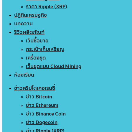
ราคา Ripple (XRP)
ปฏิทินเศรษฐกิจ
บทความ
รีวิวผลิตภัณฑ์
เว็บซื้อขาย
กระเป๋าเก็บเหรียญ
เครื่องขุด
เว็บขุดแบบ Cloud Mining
ห้องเรียน
ข่าวคริปโตเคอเรนซี่
ข่าว Bitcoin
ข่าว Ethereum
ข่าว Binance Coin
ข่าว Dogecoin
ข่าว Ripple (XRP)