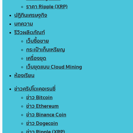
ราคา Ripple (XRP)
ปฏิทินเศรษฐกิจ
บทความ
รีวิวผลิตภัณฑ์
เว็บซื้อขาย
กระเป๋าเก็บเหรียญ
เครื่องขุด
เว็บขุดแบบ Cloud Mining
ห้องเรียน
ข่าวคริปโตเคอเรนซี่
ข่าว Bitcoin
ข่าว Ethereum
ข่าว Binance Coin
ข่าว Dogecoin
ข่าว Ripple (XRP)