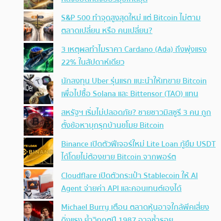
S&P 500 ทำจุดสูงสุดใหม่ แต่ Bitcoin ไม่ตาม
ตลาดเปลี่ยน หรือ คนเปลี่ยน?
3 เหตุผลทำไมราคา Cardano (Ada) ถึงพุ่งแรง
22% ในสัปดาห์เดียว
นักลงทุน Uber รุ่นแรก แนะนำให้เทขาย Bitcoin
เพื่อไปซื้อ Solana และ Bittensor (TAO) แทน
สหรัฐฯ เริ่มไม่ปลอดภัย? ชายชาวมิสซูรี 3 คน ถูก
ตั้งข้อหาบุกรุกบ้านขโมย Bitcoin
Binance เปิดตัวฟีเจอร์ใหม่ Lite Loan กู้ยืม USDT
ได้โดยไม่ต้องขาย Bitcoin จากพอร์ต
Cloudflare เปิดตัวกระเป๋า Stablecoin ให้ AI
Agent จ่ายค่า API และคอนเทนต์เองได้
Michael Burry เตือน ตลาดหุ้นอาจใกล้พีคเสี่ยง
ดิ่งแรง ย้ำวิกฤตปี 1987 อาจซ้ำรอย