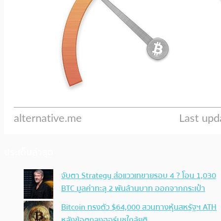
ประเด็นล่าสุด
จับตา Strategy ส่อแววเทขายรอบ 4 ? โอน 1,030
BTC มูลค่าทะลุ 2 พันล้านบาท ออกจากกระเป๋า
Bitcoin ทรงตัว $64,000 สวนทางหุ้นสหรัฐฯ ATH
หลังข้อตกลงฮอร์มุซใกล้ยุติ