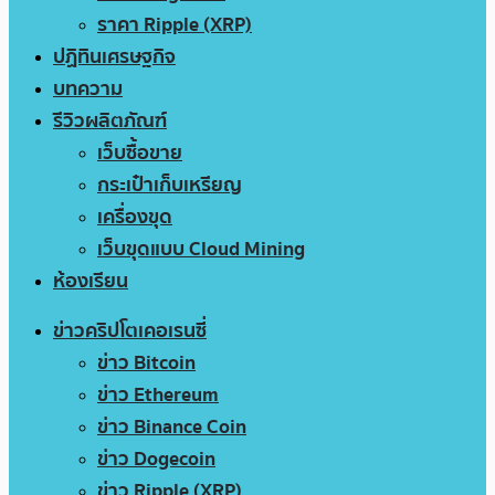
ราคา Ripple (XRP)
ปฏิทินเศรษฐกิจ
บทความ
รีวิวผลิตภัณฑ์
เว็บซื้อขาย
กระเป๋าเก็บเหรียญ
เครื่องขุด
เว็บขุดแบบ Cloud Mining
ห้องเรียน
ข่าวคริปโตเคอเรนซี่
ข่าว Bitcoin
ข่าว Ethereum
ข่าว Binance Coin
ข่าว Dogecoin
ข่าว Ripple (XRP)