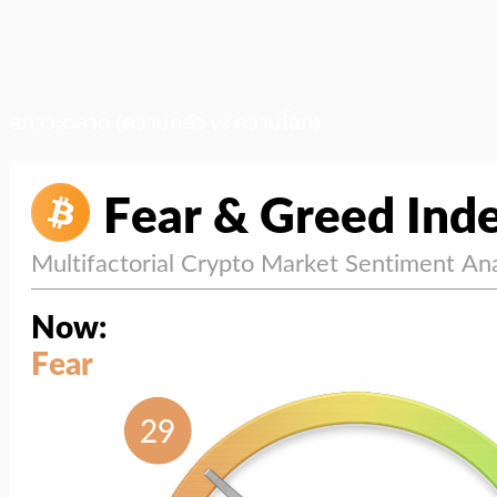
สภาวะตลาด (ความกลัว vs ความโลภ)