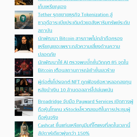
เก็บเหรียญเอง
Tether รุกขยายธุรกิจ Tokenization สู่
ซาอุดีอาระเบียประเดิมด้วยอสังหาริมทรัพย์ระดับ
สถาบัน
นักพัฒนา Bitcoin สารภาพไม่กล้าถือครอง
เหรียญเยอะเพราะกลัวความเสี่ยงด้านความ
ปลอดภัย
นักพัฒนาใช้ AI ตรวจพบบั๊กขั้นวิกฤต 85 จุดใน
Bitcoin เตือนสถานการณ์เข้าขั้นเลวร้าย
ผู้ก่อตั้งโปรเจกต์ NFT ถูกฟ้องข้อหาหลอกลงทุน
หลังนำเงิน 10 ล้านดอลลาร์ไปเล่นพนัน
Broadridge จับมือ Payward Services เปิดทางผู้
ถือหุ้นโทเคน xStocksโหวตลงมติในการประชุมผู้
ถือหุ้นจริง
Cashcat ขึ้นแท่นเหรียญมีมที่โตแรงที่สุดในเวลานี้
สัปดาห์เดียวพุ่งกว่า 150%