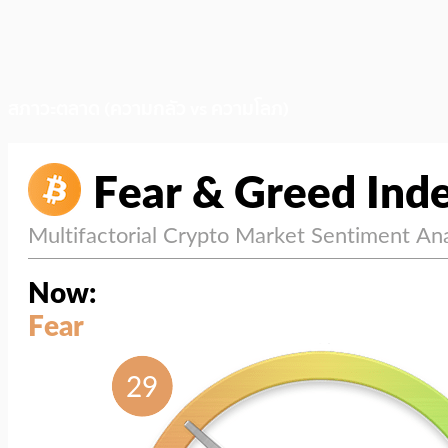
สภาวะตลาด (ความกลัว vs ความโลภ)