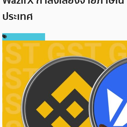
WazirX กำลังเลี่ยงจ่ายภาษีใน
ประเทศ
ข่าวคริปโตเคอเรนซี่