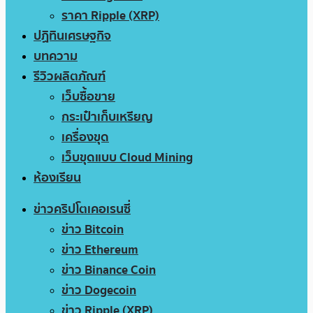
ราคา Ripple (XRP)
ปฏิทินเศรษฐกิจ
บทความ
รีวิวผลิตภัณฑ์
เว็บซื้อขาย
กระเป๋าเก็บเหรียญ
เครื่องขุด
เว็บขุดแบบ Cloud Mining
ห้องเรียน
ข่าวคริปโตเคอเรนซี่
ข่าว Bitcoin
ข่าว Ethereum
ข่าว Binance Coin
ข่าว Dogecoin
ข่าว Ripple (XRP)