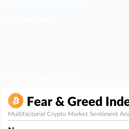
ติดตามเราบน Facebook
สภาวะตลาด (ความกลัว vs ความโลภ)