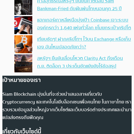
ศาลอุทธรณ์สหรัฐฯ ยืนยันคำตัดสิน Sam
Bankman-Fried ดับฝันพ้นโทษนอนคุก 25 ปี
แฮกเกอร์เกาหลีเหนือมุ่งเป้า Coinbase เจาะระบบ
องค์กรกว่า 1,640 แห่งทั่วโลก ขโมยกระเป๋าคริปโต
เทียบชัดๆ! ฝากคริปโทฯ ไว้บน Exchange หรือเก็บ
เอง อันไหนปลอดภัยกว่า?
สหรัฐฯ ยืนยันเลื่อนโหวต Clarity Act ถึงเดือน
ก.ย. ติดล็อก 3 ประเด็นขัดแย้งยังไร้ข้อสรุป
เป้าหมายของเรา
Siam Blockchain มุ่งมั่นที่จะช่วยนำเสนอสารเกี่ยวกับ
Cryptocurrency และเทคโนโลยีบล็อกเชนเพื่อคนไทย ในภาษาไทย เรา
รวบรวมข้อมูลส่วนใหญ่จากเว็บไซต์และเว็บบอร์ดต่างประเทศและนำมา
แปลส่งตรงถึงฟีดคุณ
เกี่ยวกับเว็บไซต์นี้