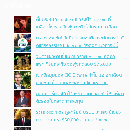
ประเด็นล่าสุด
ตื่นตระหนก Coldcard! กระเป๋า Bitcoin ที่
เคลื่อนไหวรายวันพุ่งแตะนิวไฮในรอบ 8 เดือน
ก.ล.ต. ชงเข้ม! จับมือแบงก์ชาติยกระดับการกำกับ
ดูแลธุรกรรม Stablecoin เล็งออกแนวทางปีนี้
จับตาแนวต้านชี้ชะตา! กราฟ Bitcoin ก่อตัว
แพทเทิร์นกระทิง จ่อพุ่งทดสอบ $76,000
เจาะลึกมุมมอง CIO Bitwise ทำไม 12-24 เดือน
ข้างหน้าคือ ยุคทองของ Tokenization
ถอดบทเรียน 40 ปี ‘กรณ์ จาติกวณิช’ ชี้ 5 วิธีเอา
ตัวรอดในตลาดการลงทุน
Stablecoin ตระกูลทรัมป์ USD1 มาแรง ปีเดียว
ยอดเทรดทะลุ $50,000 ล้านบน Binance