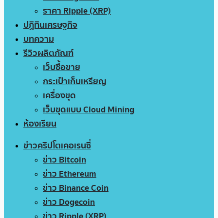
ราคา Ripple (XRP)
ปฏิทินเศรษฐกิจ
บทความ
รีวิวผลิตภัณฑ์
เว็บซื้อขาย
กระเป๋าเก็บเหรียญ
เครื่องขุด
เว็บขุดแบบ Cloud Mining
ห้องเรียน
ข่าวคริปโตเคอเรนซี่
ข่าว Bitcoin
ข่าว Ethereum
ข่าว Binance Coin
ข่าว Dogecoin
ข่าว Ripple (XRP)