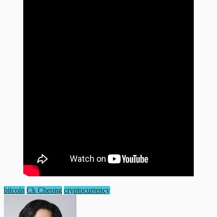
bitcoin
Ck Cheong
cryptocurrency