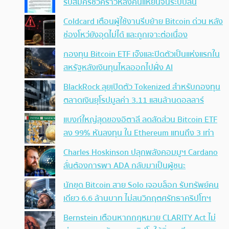
รับสมัครชั่วคราวหลังคนแห่ยื่นจนระบบล้น
Coldcard เตือนผู้ใช้งานรีบย้าย Bitcoin ด่วน หลัง
ช่องโหว่ยังอุดไม่ได้ และถูกเจาะต่อเนื่อง
กองทุน Bitcoin ETF เจ๊งและปิดตัวเป็นแห่งแรกใน
สหรัฐหลังเงินทุนไหลออกไปฝั่ง AI
BlackRock ลุยเปิดตัว Tokenized สำหรับกองทุน
ตลาดเงินยุโรปมูลค่า 3.11 แสนล้านดอลลาร์
แบงก์ใหญ่สุดของอิตาลี ลดสัดส่วน Bitcoin ETF
ลง 99% หันลงทุน ใน Ethereum แทนถึง 3 เท่า
Charles Hoskinson ปลุกพลังคอมมูฯ Cardano
ลั่นต้องการพา ADA กลับมาเป็นผู้ชนะ
นักขุด Bitcoin สาย Solo เจอบล็อก รับทรัพย์คน
เดียว 6.6 ล้านบาท ไม่สนวิกฤตศรัทธาคริปโทฯ
Bernstein เตือนหากกฎหมาย CLARITY Act ไม่