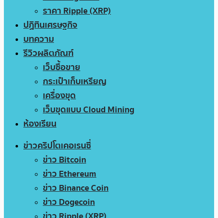
ราคา Ripple (XRP)
ปฏิทินเศรษฐกิจ
บทความ
รีวิวผลิตภัณฑ์
เว็บซื้อขาย
กระเป๋าเก็บเหรียญ
เครื่องขุด
เว็บขุดแบบ Cloud Mining
ห้องเรียน
ข่าวคริปโตเคอเรนซี่
ข่าว Bitcoin
ข่าว Ethereum
ข่าว Binance Coin
ข่าว Dogecoin
ข่าว Ripple (XRP)