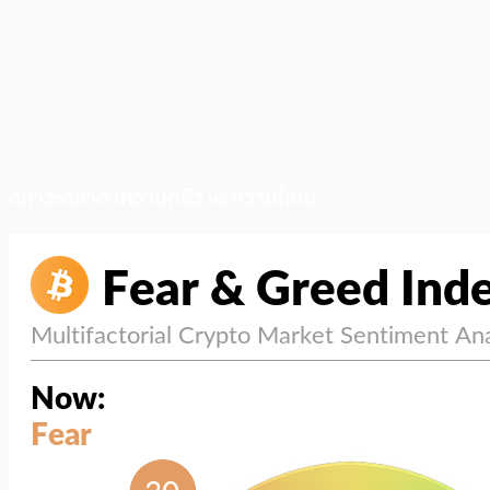
สภาวะตลาด (ความกลัว vs ความโลภ)