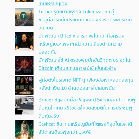
เก็บเหรียญเอง
Tether รุกขยายธุรกิจ Tokenization สู่
ซาอุดีอาระเบียประเดิมด้วยอสังหาริมทรัพย์ระดับ
สถาบัน
นักพัฒนา Bitcoin สารภาพไม่กล้าถือครอง
เหรียญเยอะเพราะกลัวความเสี่ยงด้านความ
ปลอดภัย
นักพัฒนาใช้ AI ตรวจพบบั๊กขั้นวิกฤต 85 จุดใน
Bitcoin เตือนสถานการณ์เข้าขั้นเลวร้าย
ผู้ก่อตั้งโปรเจกต์ NFT ถูกฟ้องข้อหาหลอกลงทุน
หลังนำเงิน 10 ล้านดอลลาร์ไปเล่นพนัน
Broadridge จับมือ Payward Services เปิดทางผู้
ถือหุ้นโทเคน xStocksโหวตลงมติในการประชุมผู้
ถือหุ้นจริง
Cashcat ขึ้นแท่นเหรียญมีมที่โตแรงที่สุดในเวลานี้
สัปดาห์เดียวพุ่งกว่า 150%