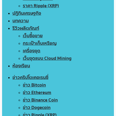
ราคา Ripple (XRP)
ปฏิทินเศรษฐกิจ
บทความ
รีวิวผลิตภัณฑ์
เว็บซื้อขาย
กระเป๋าเก็บเหรียญ
เครื่องขุด
เว็บขุดแบบ Cloud Mining
ห้องเรียน
ข่าวคริปโตเคอเรนซี่
ข่าว Bitcoin
ข่าว Ethereum
ข่าว Binance Coin
ข่าว Dogecoin
ข่าว Ripple (XRP)