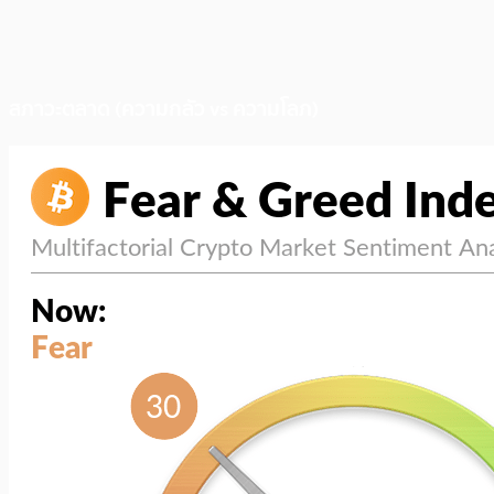
สภาวะตลาด (ความกลัว vs ความโลภ)