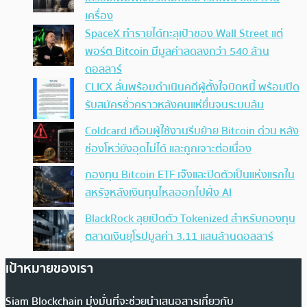
เครื่อง
SpaceX ทำรายได้ทะลุเป้าของ Wall Street แต่
พอร์ต Bitcoin มีมูลค่าลดลงกว่า 540 ล้าน
ดอลลาร์
CLICX ลั่นพร้อมดำเนินคดีผู้ตั้งใจบิดหนี้ พร้อมปิด
รับสมัครชั่วคราวหลังคนแห่ยื่นจนระบบล้น
Coldcard เตือนผู้ใช้งานรีบย้าย Bitcoin ด่วน หลัง
ช่องโหว่ยังอุดไม่ได้ และถูกเจาะต่อเนื่อง
กองทุน Bitcoin ETF เจ๊งและปิดตัวเป็นแห่งแรกใน
สหรัฐหลังเงินทุนไหลออกไปฝั่ง AI
BlackRock ลุยเปิดตัว Tokenized สำหรับกองทุน
ตลาดเงินยุโรปมูลค่า 3.11 แสนล้านดอลลาร์
เป้าหมายของเรา
Siam Blockchain มุ่งมั่นที่จะช่วยนำเสนอสารเกี่ยวกับ