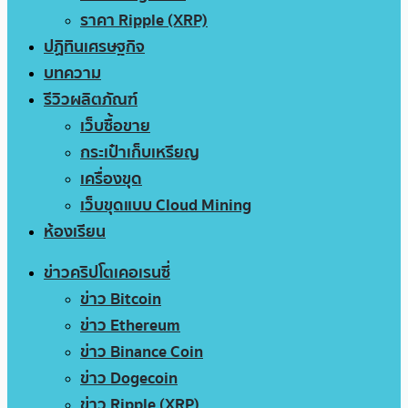
ราคา Ripple (XRP)
ปฏิทินเศรษฐกิจ
บทความ
รีวิวผลิตภัณฑ์
เว็บซื้อขาย
กระเป๋าเก็บเหรียญ
เครื่องขุด
เว็บขุดแบบ Cloud Mining
ห้องเรียน
ข่าวคริปโตเคอเรนซี่
ข่าว Bitcoin
ข่าว Ethereum
ข่าว Binance Coin
ข่าว Dogecoin
ข่าว Ripple (XRP)