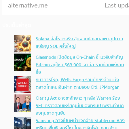
ประเด็นล่าสุด
Solana จ่อโหวตจริง ลุ้นผ่านข้อเสนอเผาอุปทาน
เหรียญ SOL ครั้งใหญ่
Glassnode เปิดข้อมูล On-Chain ชี้แนวรับสำคัญ
Bitcoin อยู่โซน $63,000 เจ้ามือ-รายย่อยแห่ช้อน
ซื้อ
ธนาคารใหญ่ Wells Fargo ร่วมศึกชิงส่วนแบ่ง
ตลาดโทเคนเงินฝาก ตามรอย Citi, JPMorgan
Clarity Act อาจชะงักยาว ๆ หลัง Warren ร้อง
SEC ตรวจสอบเหรียญมีมของทรัมป์ เพราะทำนัก
ลงทุนขาดทุนยับ
Samsung อาจเป็นผู้นำแจกจ่าย Stablecoin หลัง
เตรียมเพิ่มฟีเจอร์ใหม่ในสมาร์ทโฟน 800 ล้าน