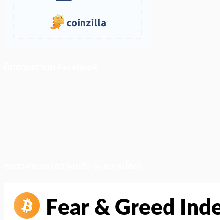
ติดตามเราบน Facebook
สภาวะตลาด (ความกลัว vs ความโลภ)