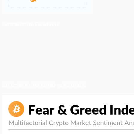
ติดตามเราบน Facebook
สภาวะตลาด (ความกลัว vs ความโลภ)