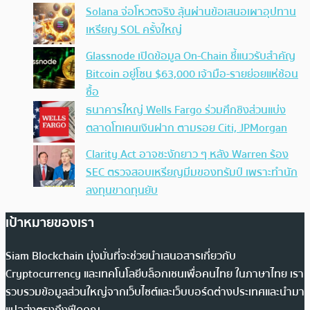
Solana จ่อโหวตจริง ลุ้นผ่านข้อเสนอเผาอุปทาน
เหรียญ SOL ครั้งใหญ่
Glassnode เปิดข้อมูล On-Chain ชี้แนวรับสำคัญ
Bitcoin อยู่โซน $63,000 เจ้ามือ-รายย่อยแห่ช้อน
ซื้อ
ธนาคารใหญ่ Wells Fargo ร่วมศึกชิงส่วนแบ่ง
ตลาดโทเคนเงินฝาก ตามรอย Citi, JPMorgan
Clarity Act อาจชะงักยาว ๆ หลัง Warren ร้อง
SEC ตรวจสอบเหรียญมีมของทรัมป์ เพราะทำนัก
ลงทุนขาดทุนยับ
เป้าหมายของเรา
Siam Blockchain มุ่งมั่นที่จะช่วยนำเสนอสารเกี่ยวกับ
Cryptocurrency และเทคโนโลยีบล็อกเชนเพื่อคนไทย ในภาษาไทย เรา
รวบรวมข้อมูลส่วนใหญ่จากเว็บไซต์และเว็บบอร์ดต่างประเทศและนำมา
แปลส่งตรงถึงฟีดคุณ