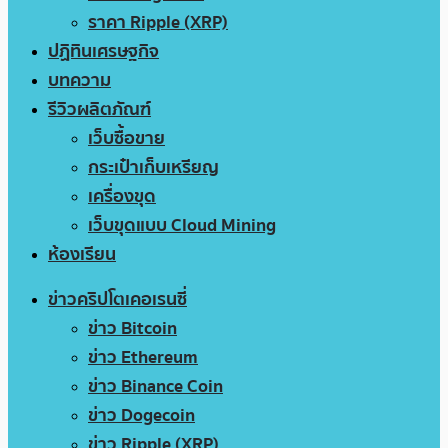
ราคา Ripple (XRP)
ปฏิทินเศรษฐกิจ
บทความ
รีวิวผลิตภัณฑ์
เว็บซื้อขาย
กระเป๋าเก็บเหรียญ
เครื่องขุด
เว็บขุดแบบ Cloud Mining
ห้องเรียน
ข่าวคริปโตเคอเรนซี่
ข่าว Bitcoin
ข่าว Ethereum
ข่าว Binance Coin
ข่าว Dogecoin
ข่าว Ripple (XRP)