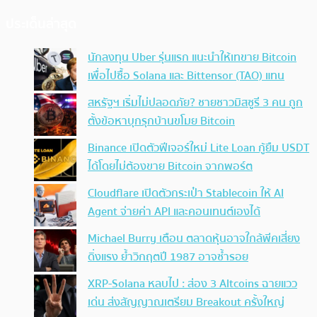
ประเด็นล่าสุด
นักลงทุน Uber รุ่นแรก แนะนำให้เทขาย Bitcoin
เพื่อไปซื้อ Solana และ Bittensor (TAO) แทน
สหรัฐฯ เริ่มไม่ปลอดภัย? ชายชาวมิสซูรี 3 คน ถูก
ตั้งข้อหาบุกรุกบ้านขโมย Bitcoin
Binance เปิดตัวฟีเจอร์ใหม่ Lite Loan กู้ยืม USDT
ได้โดยไม่ต้องขาย Bitcoin จากพอร์ต
Cloudflare เปิดตัวกระเป๋า Stablecoin ให้ AI
Agent จ่ายค่า API และคอนเทนต์เองได้
Michael Burry เตือน ตลาดหุ้นอาจใกล้พีคเสี่ยง
ดิ่งแรง ย้ำวิกฤตปี 1987 อาจซ้ำรอย
XRP-Solana หลบไป : ส่อง 3 Altcoins ฉายแวว
เด่น ส่งสัญญาณเตรียม Breakout ครั้งใหญ่