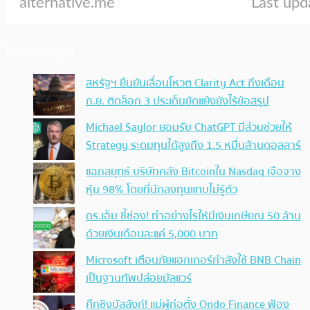
ประเด็นล่าสุด
สหรัฐฯ ยืนยันเลื่อนโหวต Clarity Act ถึงเดือน
ก.ย. ติดล็อก 3 ประเด็นขัดแย้งยังไร้ข้อสรุป
Michael Saylor ยอมรับ ChatGPT มีส่วนช่วยให้
Strategy ระดมทุนได้สูงถึง 1.5 หมื่นล้านดอลลาร์
แฉกลยุทธ์ บริษัทคลัง Bitcoinใน Nasdaq เจือจาง
หุ้น 98% โดยที่นักลงทุนแทบไม่รู้ตัว
ดร.เอ็ม ชี้ช่อง! ทำอย่างไรให้มีเงินเกษียณ 50 ล้าน
ด้วยเงินเดือนละแค่ 5,000 บาท
Microsoft เตือนภัยแฮกเกอร์กำลังใช้ BNB Chain
เป็นฐานทัพปล่อยมัลแวร์
ศึกชิงบัลลังก์! แม่ผู้ก่อตั้ง Ondo Finance ฟ้อง