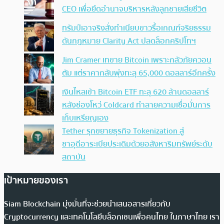
CEO เพื่อยึดอำนาจบริหารหลังลูกชายเสียชีวิต
ทรัมป์เอาจริง สั่งทำเนียบขาวรื้อเกณฑ์จริยธรรม
ดันกฎหมาย Clarity Act ปลดล็อกคริปโทฯ
Jim Cramer เทขาย Bitcoin เพราะกลัวภัยควอน
ตัม แต่ราคากลับพุ่งทะลุ 65,000 ดอลลาร์อีกครั้ง
เงินไหลเข้า Bitcoin ETF ทะลุ 620 ล้านดอลลาร์
หลังช่องโหว่ Coldcard ทำลายความเชื่อมั่นการ
เก็บเหรียญเอง
Tether รุกขยายธุรกิจ Tokenization สู่
ซาอุดีอาระเบียประเดิมด้วยอสังหาริมทรัพย์ระดับ
สถาบัน
เป้าหมายของเรา
Siam Blockchain มุ่งมั่นที่จะช่วยนำเสนอสารเกี่ยวกับ
Cryptocurrency และเทคโนโลยีบล็อกเชนเพื่อคนไทย ในภาษาไทย เรา