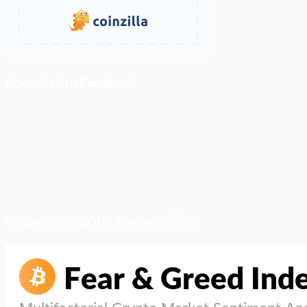
ติดตามเราบน Facebook
สภาวะตลาด (ความกลัว vs ความโลภ)