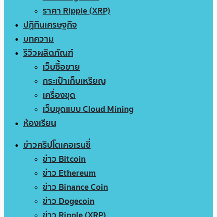
ราคา Ripple (XRP)
ปฏิทินเศรษฐกิจ
บทความ
รีวิวผลิตภัณฑ์
เว็บซื้อขาย
กระเป๋าเก็บเหรียญ
เครื่องขุด
เว็บขุดแบบ Cloud Mining
ห้องเรียน
ข่าวคริปโตเคอเรนซี่
ข่าว Bitcoin
ข่าว Ethereum
ข่าว Binance Coin
ข่าว Dogecoin
ข่าว Ripple (XRP)