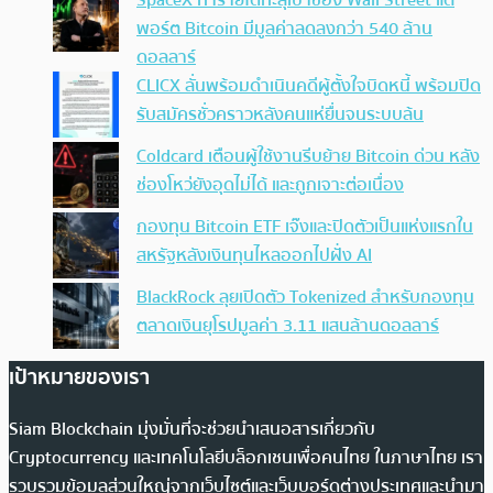
พอร์ต Bitcoin มีมูลค่าลดลงกว่า 540 ล้าน
ดอลลาร์
CLICX ลั่นพร้อมดำเนินคดีผู้ตั้งใจบิดหนี้ พร้อมปิด
รับสมัครชั่วคราวหลังคนแห่ยื่นจนระบบล้น
Coldcard เตือนผู้ใช้งานรีบย้าย Bitcoin ด่วน หลัง
ช่องโหว่ยังอุดไม่ได้ และถูกเจาะต่อเนื่อง
กองทุน Bitcoin ETF เจ๊งและปิดตัวเป็นแห่งแรกใน
สหรัฐหลังเงินทุนไหลออกไปฝั่ง AI
BlackRock ลุยเปิดตัว Tokenized สำหรับกองทุน
ตลาดเงินยุโรปมูลค่า 3.11 แสนล้านดอลลาร์
เป้าหมายของเรา
Siam Blockchain มุ่งมั่นที่จะช่วยนำเสนอสารเกี่ยวกับ
Cryptocurrency และเทคโนโลยีบล็อกเชนเพื่อคนไทย ในภาษาไทย เรา
รวบรวมข้อมูลส่วนใหญ่จากเว็บไซต์และเว็บบอร์ดต่างประเทศและนำมา