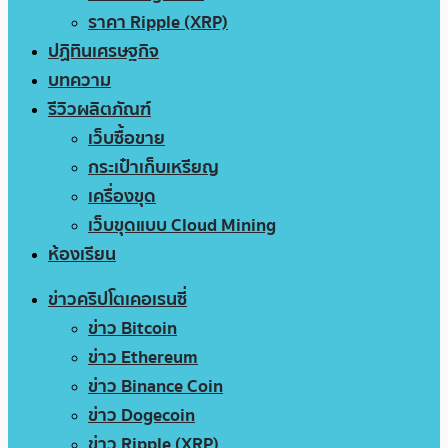
ราคา Ripple (XRP)
ปฏิทินเศรษฐกิจ
บทความ
รีวิวผลิตภัณฑ์
เว็บซื้อขาย
กระเป๋าเก็บเหรียญ
เครื่องขุด
เว็บขุดแบบ Cloud Mining
ห้องเรียน
ข่าวคริปโตเคอเรนซี่
ข่าว Bitcoin
ข่าว Ethereum
ข่าว Binance Coin
ข่าว Dogecoin
ข่าว Ripple (XRP)