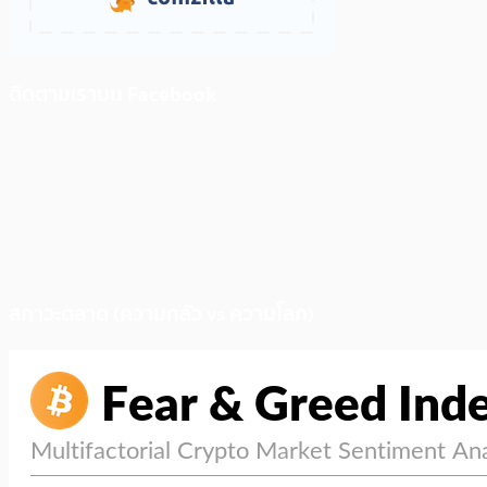
ติดตามเราบน Facebook
สภาวะตลาด (ความกลัว vs ความโลภ)