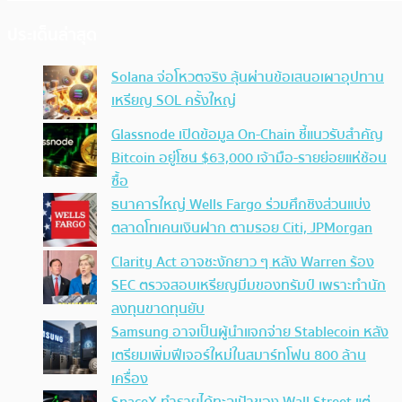
ประเด็นล่าสุด
Solana จ่อโหวตจริง ลุ้นผ่านข้อเสนอเผาอุปทาน
เหรียญ SOL ครั้งใหญ่
Glassnode เปิดข้อมูล On-Chain ชี้แนวรับสำคัญ
Bitcoin อยู่โซน $63,000 เจ้ามือ-รายย่อยแห่ช้อน
ซื้อ
ธนาคารใหญ่ Wells Fargo ร่วมศึกชิงส่วนแบ่ง
ตลาดโทเคนเงินฝาก ตามรอย Citi, JPMorgan
Clarity Act อาจชะงักยาว ๆ หลัง Warren ร้อง
SEC ตรวจสอบเหรียญมีมของทรัมป์ เพราะทำนัก
ลงทุนขาดทุนยับ
Samsung อาจเป็นผู้นำแจกจ่าย Stablecoin หลัง
เตรียมเพิ่มฟีเจอร์ใหม่ในสมาร์ทโฟน 800 ล้าน
เครื่อง
SpaceX ทำรายได้ทะลุเป้าของ Wall Street แต่