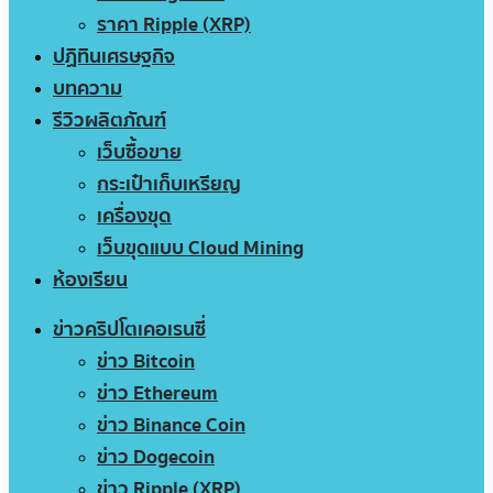
ราคา Ripple (XRP)
ปฏิทินเศรษฐกิจ
บทความ
รีวิวผลิตภัณฑ์
เว็บซื้อขาย
กระเป๋าเก็บเหรียญ
เครื่องขุด
เว็บขุดแบบ Cloud Mining
ห้องเรียน
ข่าวคริปโตเคอเรนซี่
ข่าว Bitcoin
ข่าว Ethereum
ข่าว Binance Coin
ข่าว Dogecoin
ข่าว Ripple (XRP)