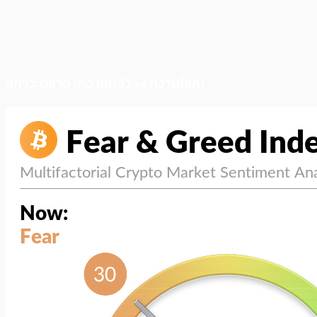
สภาวะตลาด (ความกลัว vs ความโลภ)