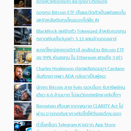
ช่องโหว่ยังอุดไม่ได้ และถูกเจาะต่อเนื่อง
กองทุน Bitcoin ETF เจ๊งและปิดตัวเป็นแห่งแรกใน
สหรัฐหลังเงินทุนไหลออกไปฝั่ง AI
BlackRock ลุยเปิดตัว Tokenized สำหรับกองทุน
ตลาดเงินยุโรปมูลค่า 3.11 แสนล้านดอลลาร์
แบงก์ใหญ่สุดของอิตาลี ลดสัดส่วน Bitcoin ETF
ลง 99% หันลงทุน ใน Ethereum แทนถึง 3 เท่า
Charles Hoskinson ปลุกพลังคอมมูฯ Cardano
ลั่นต้องการพา ADA กลับมาเป็นผู้ชนะ
นักขุด Bitcoin สาย Solo เจอบล็อก รับทรัพย์คน
เดียว 6.6 ล้านบาท ไม่สนวิกฤตศรัทธาคริปโทฯ
Bernstein เตือนหากกฎหมาย CLARITY Act ไม่
ผ่าน อาจกดดันราคาคริปโตให้ดิ่งลงอีกระลอก
ทั่วโลกช็อก Telegram หายจาก App Store