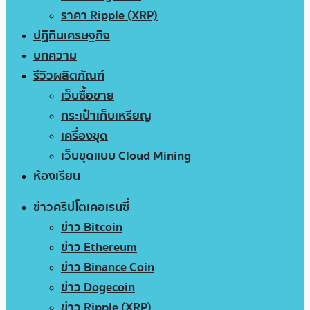
ราคา Ripple (XRP)
ปฏิทินเศรษฐกิจ
บทความ
รีวิวผลิตภัณฑ์
เว็บซื้อขาย
กระเป๋าเก็บเหรียญ
เครื่องขุด
เว็บขุดแบบ Cloud Mining
ห้องเรียน
ข่าวคริปโตเคอเรนซี่
ข่าว Bitcoin
ข่าว Ethereum
ข่าว Binance Coin
ข่าว Dogecoin
ข่าว Ripple (XRP)