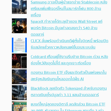
Samsung อาจเป็นผู้นำแจกจ่าย Stablecoin หลัง
เตรียมเพิ่มฟีเจอร์ใหม่ในสมาร์ทโฟน 800 ล้าน
เครื่อง
SpaceX ทำรายได้ทะลุเป้าของ Wall Street แต่
พอร์ต Bitcoin มีมูลค่าลดลงกว่า 540 ล้าน
ดอลลาร์
CLICX ลั่นพร้อมดำเนินคดีผู้ตั้งใจบิดหนี้ พร้อมปิด
รับสมัครชั่วคราวหลังคนแห่ยื่นจนระบบล้น
Coldcard เตือนผู้ใช้งานรีบย้าย Bitcoin ด่วน หลัง
ช่องโหว่ยังอุดไม่ได้ และถูกเจาะต่อเนื่อง
กองทุน Bitcoin ETF เจ๊งและปิดตัวเป็นแห่งแรกใน
สหรัฐหลังเงินทุนไหลออกไปฝั่ง AI
BlackRock ลุยเปิดตัว Tokenized สำหรับกองทุน
ตลาดเงินยุโรปมูลค่า 3.11 แสนล้านดอลลาร์
แบงก์ใหญ่สุดของอิตาลี ลดสัดส่วน Bitcoin ETF
ลง 99% หันลงทุน ใน Ethereum แทนถึง 3 เท่า