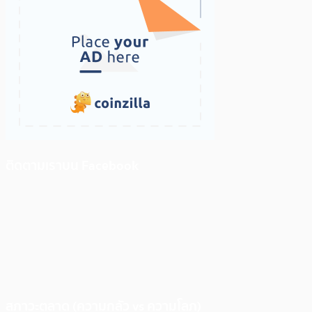
ติดตามเราบน Facebook
สภาวะตลาด (ความกลัว vs ความโลภ)