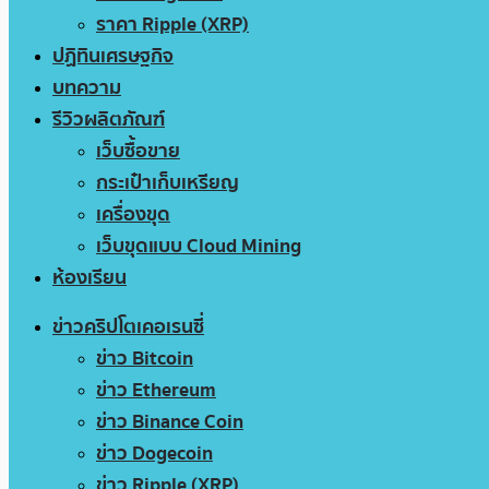
ราคา Ripple (XRP)
ปฏิทินเศรษฐกิจ
บทความ
รีวิวผลิตภัณฑ์
เว็บซื้อขาย
กระเป๋าเก็บเหรียญ
เครื่องขุด
เว็บขุดแบบ Cloud Mining
ห้องเรียน
ข่าวคริปโตเคอเรนซี่
ข่าว Bitcoin
ข่าว Ethereum
ข่าว Binance Coin
ข่าว Dogecoin
ข่าว Ripple (XRP)