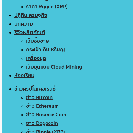
ราคา Ripple (XRP)
ปฏิทินเศรษฐกิจ
บทความ
รีวิวผลิตภัณฑ์
เว็บซื้อขาย
กระเป๋าเก็บเหรียญ
เครื่องขุด
เว็บขุดแบบ Cloud Mining
ห้องเรียน
ข่าวคริปโตเคอเรนซี่
ข่าว Bitcoin
ข่าว Ethereum
ข่าว Binance Coin
ข่าว Dogecoin
ข่าว Ripple (XRP)