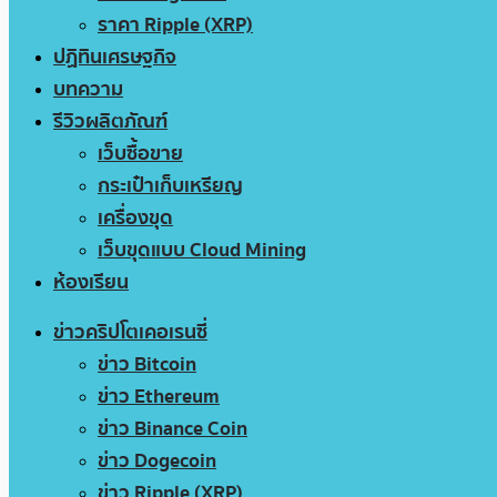
ราคา Ripple (XRP)
ปฏิทินเศรษฐกิจ
บทความ
รีวิวผลิตภัณฑ์
เว็บซื้อขาย
กระเป๋าเก็บเหรียญ
เครื่องขุด
เว็บขุดแบบ Cloud Mining
ห้องเรียน
ข่าวคริปโตเคอเรนซี่
ข่าว Bitcoin
ข่าว Ethereum
ข่าว Binance Coin
ข่าว Dogecoin
ข่าว Ripple (XRP)