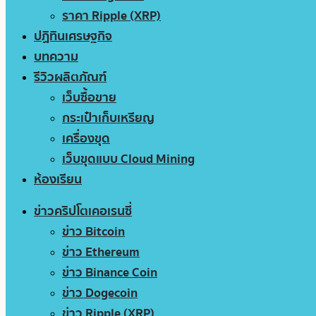
ราคา Ripple (XRP)
ปฏิทินเศรษฐกิจ
บทความ
รีวิวผลิตภัณฑ์
เว็บซื้อขาย
กระเป๋าเก็บเหรียญ
เครื่องขุด
เว็บขุดแบบ Cloud Mining
ห้องเรียน
ข่าวคริปโตเคอเรนซี่
ข่าว Bitcoin
ข่าว Ethereum
ข่าว Binance Coin
ข่าว Dogecoin
ข่าว Ripple (XRP)