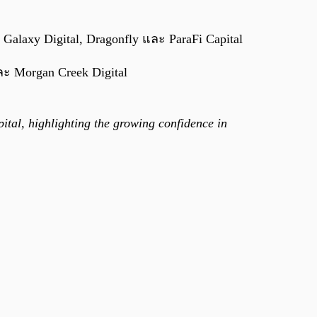
0:00
/
0:00
laxy Digital, Dragonfly และ ParaFi Capital
ะ Morgan Creek Digital
tal, highlighting the growing confidence in