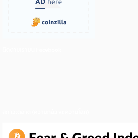
ติดตามเราบน Facebook
สภาวะตลาด (ความกลัว vs ความโลภ)