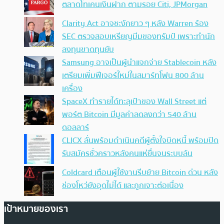
ตลาดโทเคนเงินฝาก ตามรอย Citi, JPMorgan
Clarity Act อาจชะงักยาว ๆ หลัง Warren ร้อง
SEC ตรวจสอบเหรียญมีมของทรัมป์ เพราะทำนัก
ลงทุนขาดทุนยับ
Samsung อาจเป็นผู้นำแจกจ่าย Stablecoin หลัง
เตรียมเพิ่มฟีเจอร์ใหม่ในสมาร์ทโฟน 800 ล้าน
เครื่อง
SpaceX ทำรายได้ทะลุเป้าของ Wall Street แต่
พอร์ต Bitcoin มีมูลค่าลดลงกว่า 540 ล้าน
ดอลลาร์
CLICX ลั่นพร้อมดำเนินคดีผู้ตั้งใจบิดหนี้ พร้อมปิด
รับสมัครชั่วคราวหลังคนแห่ยื่นจนระบบล้น
Coldcard เตือนผู้ใช้งานรีบย้าย Bitcoin ด่วน หลัง
ช่องโหว่ยังอุดไม่ได้ และถูกเจาะต่อเนื่อง
เป้าหมายของเรา