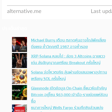
ประเด็นล่าสุด
Michael Burry เตือน ตลาดหุ้นอาจใกล้พีคเสี่ยง
ดิ่งแรง ย้ำวิกฤตปี 1987 อาจซ้ำรอย
XRP-Solana หลบไป : ส่อง 3 Altcoins ฉายแวว
เด่น ส่งสัญญาณเตรียม Breakout ครั้งใหญ่
Solana จ่อโหวตจริง ลุ้นผ่านข้อเสนอเผาอุปทาน
เหรียญ SOL ครั้งใหญ่
Glassnode เปิดข้อมูล On-Chain ชี้แนวรับสำคัญ
Bitcoin อยู่โซน $63,000 เจ้ามือ-รายย่อยแห่ช้อน
ซื้อ
ธนาคารใหญ่ Wells Fargo ร่วมศึกชิงส่วนแบ่ง