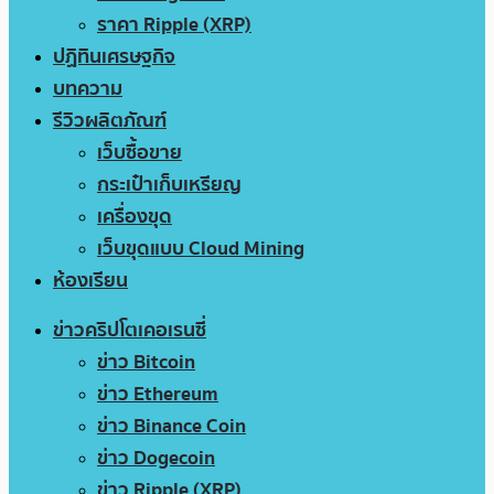
ราคา Ripple (XRP)
ปฏิทินเศรษฐกิจ
บทความ
รีวิวผลิตภัณฑ์
เว็บซื้อขาย
กระเป๋าเก็บเหรียญ
เครื่องขุด
เว็บขุดแบบ Cloud Mining
ห้องเรียน
ข่าวคริปโตเคอเรนซี่
ข่าว Bitcoin
ข่าว Ethereum
ข่าว Binance Coin
ข่าว Dogecoin
ข่าว Ripple (XRP)