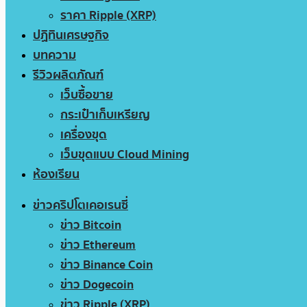
ราคา Ripple (XRP)
ปฏิทินเศรษฐกิจ
บทความ
รีวิวผลิตภัณฑ์
เว็บซื้อขาย
กระเป๋าเก็บเหรียญ
เครื่องขุด
เว็บขุดแบบ Cloud Mining
ห้องเรียน
ข่าวคริปโตเคอเรนซี่
ข่าว Bitcoin
ข่าว Ethereum
ข่าว Binance Coin
ข่าว Dogecoin
ข่าว Ripple (XRP)