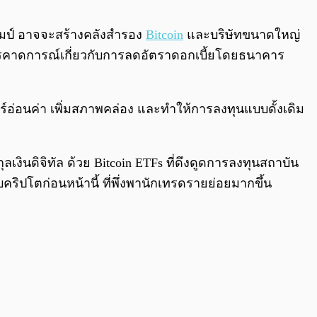
0:00
/
0:00
รัมป์ อาจจะสร้างคลังสำรอง
Bitcoin
และบริษัทขนาดใหญ่
อ การคาดการณ์เกี่ยวกับการลดอัตราดอกเบี้ยโดยธนาคาร
าร์อ่อนค่า เพิ่มสภาพคล่อง และทำให้การลงทุนแบบดั้งเดิม
สกุลเงินดิจิทัล ด้วย Bitcoin ETFs ที่ดึงดูดการลงทุนสถาบัน
คริปโตก่อนหน้านี้ ที่พึ่งพานักเทรดรายย่อยมากขึ้น