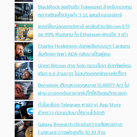
BlackRock ลุยเปิดตัว Tokenized สำหรับกองทุน
ตลาดเงินยุโรปมูลค่า 3.11 แสนล้านดอลลาร์
แบงก์ใหญ่สุดของอิตาลี ลดสัดส่วน Bitcoin ETF
ลง 99% หันลงทุน ใน Ethereum แทนถึง 3 เท่า
Charles Hoskinson ปลุกพลังคอมมูฯ Cardano
ลั่นต้องการพา ADA กลับมาเป็นผู้ชนะ
นักขุด Bitcoin สาย Solo เจอบล็อก รับทรัพย์คน
เดียว 6.6 ล้านบาท ไม่สนวิกฤตศรัทธาคริปโทฯ
Bernstein เตือนหากกฎหมาย CLARITY Act ไม่
ผ่าน อาจกดดันราคาคริปโตให้ดิ่งลงอีกระลอก
ทั่วโลกช็อก Telegram หายจาก App Store
ชั่วคราว ก่อนกลับมาใช้งานได้ปกติ
Galaxy Research ประเมินความเสียหายจาก
Coldcard อาจพุ่งสูงถึง $130 ล้าน