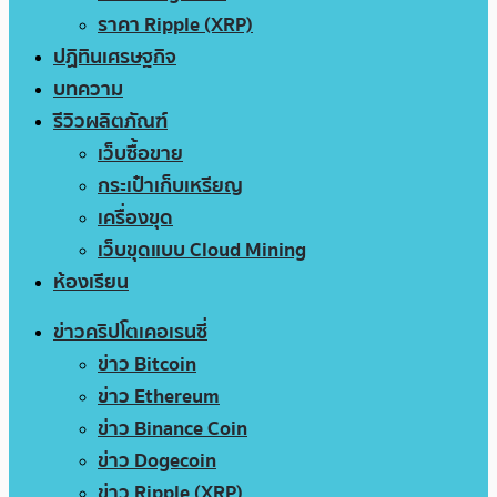
ราคา Ripple (XRP)
ปฏิทินเศรษฐกิจ
บทความ
รีวิวผลิตภัณฑ์
เว็บซื้อขาย
กระเป๋าเก็บเหรียญ
เครื่องขุด
เว็บขุดแบบ Cloud Mining
ห้องเรียน
ข่าวคริปโตเคอเรนซี่
ข่าว Bitcoin
ข่าว Ethereum
ข่าว Binance Coin
ข่าว Dogecoin
ข่าว Ripple (XRP)