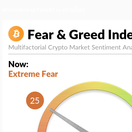
สภาวะตลาด (ความกลัว vs ความโลภ)